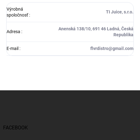
Výrobná
TI Juice, s.r.o.
spoločnosť
:
Anenská 138/10, 691 46 Ladná, Česká
Adresa
:
Republika
E-mail
:
flvrdistro@gmail.com
Z
á
p
ä
t
i
FACEBOOK
e