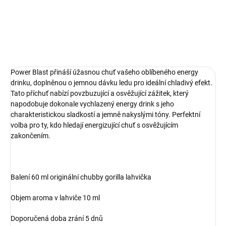
DETAILNÉ INFORMÁCIE
OPÝTAŤ SA
Power Blast přináší úžasnou chuť vašeho oblíbeného energy
drinku, doplněnou o jemnou dávku ledu pro ideální chladivý efekt.
Tato příchuť nabízí povzbuzující a osvěžující zážitek, který
napodobuje dokonale vychlazený energy drink s jeho
charakteristickou sladkostí a jemně nakyslými tóny. Perfektní
volba pro ty, kdo hledají energizující chuť s osvěžujícím
zakončením.
Balení 60 ml originální chubby gorilla lahvička
Objem aroma v lahviče 10 ml
Doporučená doba zrání 5 dnů