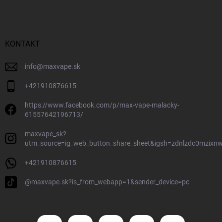
KONTAKT
info
@
maxvape.sk
+421910876615
https://www.facebook.com/p/max-vape-malacky-
61557642196713/
maxvape_sk?
utm_source=ig_web_button_share_sheet&igsh=zdnlzdc0mzixn
+421910876615
@maxvape.sk?is_from_webapp=1&sender_device=pc