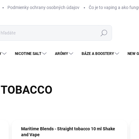
Podmienky ochrany osobných údajov
Čo je to vaping a ako fung
Hľadať
Y
NICOTINE SALT
ARÓMY
BÁZE A BOOSTERY
NEW G
- TOBACCO
Maritime Blends - Straight tobacco 10 ml Shake
and Vape