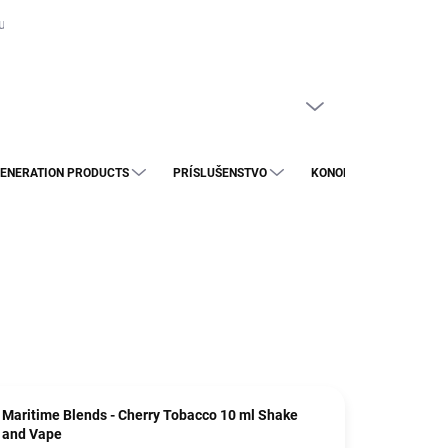
uje?
Spotrebná daň na náplne do e-cigariet: Čo to pre vás znamená a 
PRÁZDNY KOŠÍK
NÁKUPNÝ
KOŠÍK
ENERATION PRODUCTS
PRÍSLUŠENSTVO
KONOPNÉ VÝROBKY
Maritime Blends - Cherry Tobacco 10 ml Shake
and Vape