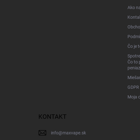
i
Ako n
e
Konta
Obcho
Podmi
Čo je 
Spotre
Čo to 
penia
Miešan
GDPR
Moja 
KONTAKT
info
@
maxvape.sk