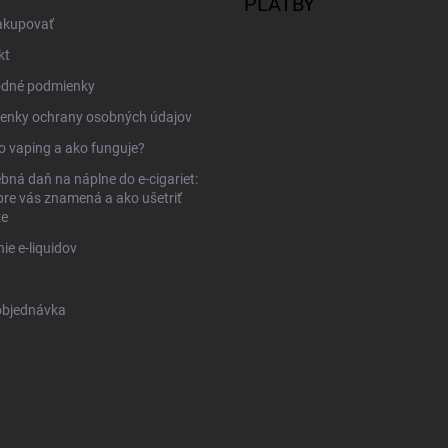
PLATBY
s
akupovať
u
kt
dné podmienky
enky ochrany osobných údajov
to vaping a ako funguje?
bná daň na náplne do e-cigariet:
pre vás znamená a ako ušetriť
ze
ie e-liquidov
objednávka