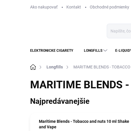
Prejsť
Ako nakupovať
Kontakt
Obchodné podmienky
na
obsah
ELEKTRONICKE CIGARETY
LONGFILLS
E-LIQUID
Domov
Longfills
MARITIME BLENDS - TOBACCO
MARITIME BLENDS 
Najpredávanejšie
Maritime Blends - Tobacco and nuts 10 ml Shake
and Vape