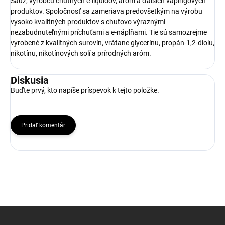
Sauz, výrobcu chutných e-liquidov, aróm a ďalších vapingových
produktov. Spoločnosť sa zameriava predovšetkým na výrobu
vysoko kvalitných produktov s chuťovo výraznými
nezabudnuteľnými príchuťami a e-náplňami. Tie sú samozrejme
vyrobené z kvalitných surovín, vrátane glycerínu, propán-1,2-diolu,
nikotínu, nikotínových solí a prírodných aróm.
Diskusia
Buďte prvý, kto napíše príspevok k tejto položke.
Pridať komentár
Z
á