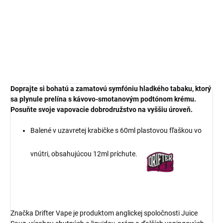
Jednotková
VYPREDANÉ
cena:
DETAILNÉ INFORMÁCIE
OPÝTAŤ SA
Doprajte si bohatú a zamatovú symfóniu hladkého tabaku, ktorý
sa plynule prelína s kávovo-smotanovým podtónom krému.
Posuňte svoje vapovacie dobrodružstvo na vyššiu úroveň.
Balené v uzavretej krabičke s 60ml plastovou fľaškou vo
vnútri, obsahujúcou 12ml príchute.
Značka Drifter Vape je produktom anglickej spoločnosti Juice