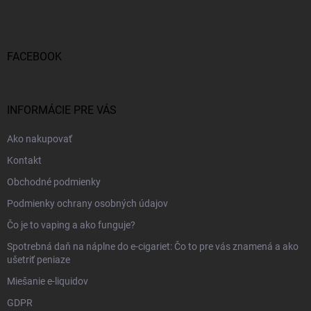
p
ä
t
i
FACEBOOK
e
INFORMÁCIE PRE VÁS
Ako nakupovať
Kontakt
Obchodné podmienky
Podmienky ochrany osobných údajov
Čo je to vaping a ako funguje?
Spotrebná daň na náplne do e-cigariet: Čo to pre vás znamená a ako
ušetriť peniaze
Miešanie e-liquidov
GDPR