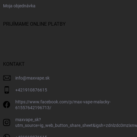
Moja objednávka
PRIJÍMAME ONLINE PLATBY
KONTAKT
info
@
maxvape.sk
+421910876615
https://www.facebook.com/p/max-vape-malacky-
61557642196713/
maxvape_sk?
utm_source=ig_web_button_share_sheet&igsh=zdnlzdc0mzixn