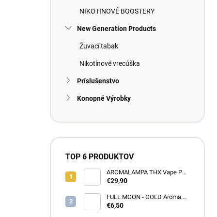
NIKOTINOVÉ BOOSTERY
New Generation Products
Žuvací tabak
Nikotínové vrecúška
Príslušenstvo
Konopné Výrobky
TOP 6 PRODUKTOV
AROMALAMPA THX Vape Pen
1 ml - Zberateľský predmet
€29,90
FULL MOON - GOLD Aroma 10
ml
€6,50