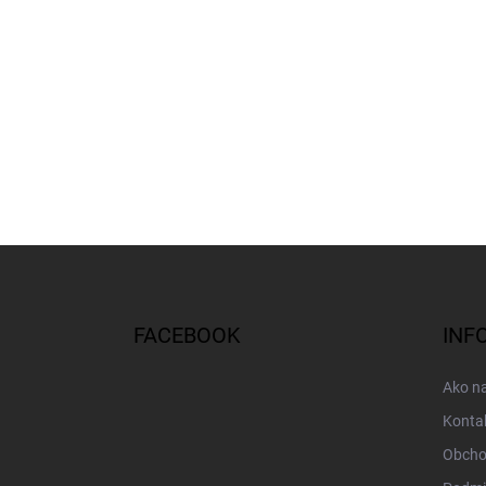
Z
á
p
ä
FACEBOOK
INF
t
i
Ako n
e
Konta
Obcho