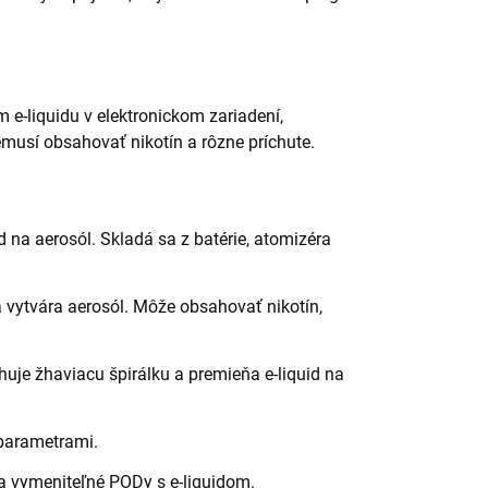
 e-liquidu v elektronickom zariadení,
nemusí obsahovať nikotín a rôzne príchute.
d na aerosól. Skladá sa z batérie, atomizéra
 a vytvára aerosól. Môže obsahovať nikotín,
huje žhaviacu špirálku a premieňa e-liquid na
 parametrami.
a vymeniteľné PODy s e-liquidom.