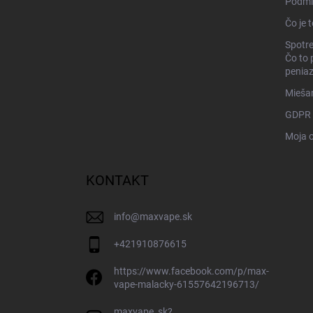
Podmi
Čo je 
Spotre
Čo to 
penia
Miešan
GDPR
Moja 
KONTAKT
info
@
maxvape.sk
+421910876615
https://www.facebook.com/p/max-
vape-malacky-61557642196713/
maxvape_sk?