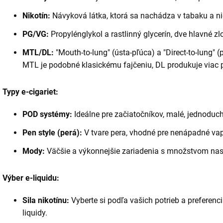
Nikotín:
Návyková látka, ktorá sa nachádza v tabaku a nie
PG/VG:
Propylénglykol a rastlinný glycerín, dve hlavné zl
MTL/DL:
"Mouth-to-lung" (ústa-pľúca) a "Direct-to-lung" 
MTL je podobné klasickému fajčeniu, DL produkuje viac p
Typy e-cigariet:
POD systémy:
Ideálne pre začiatočníkov, malé, jednoduc
Pen style (perá):
V tvare pera, vhodné pre nenápadné va
Mody:
Väčšie a výkonnejšie zariadenia s množstvom nast
Výber e-liquidu:
Sila nikotínu:
Vyberte si podľa vašich potrieb a preferenci
liquidy.