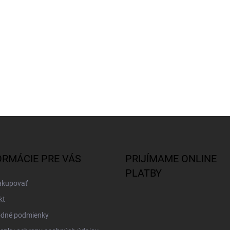
ORMÁCIE PRE VÁS
PRIJÍMAME ONLINE
PLATBY
akupovať
kt
dné podmienky