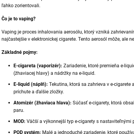
ľahko zorientovali.
Čo je to vaping?
Vaping je proces inhalovania aerosólu, ktorý vzniká zahrievaním
najčastejšie v elektronickej cigarete. Tento aerosól môže, ale 
Základné pojmy:
E-cigareta (vaporizér):
Zariadenie, ktoré premieňa e-liqui
(žhaviacej hlavy) a nádržky na e-liquid.
E-liquid (náplň):
Tekutina, ktorá sa zahrieva v e-cigarete
príchute a ďalšie zložky.
Atomizér (žhaviaca hlava):
Súčasť e-cigarety, ktorá obsa
paru.
MOD:
Väčší a výkonnejší typ e-cigarety s nastaviteľnými
POD systém:
Malé a jednoduché zariadenie, ktoré použív