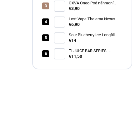
OXVA Oneo Pod náhradní
cartridge
€3,90
Lost Vape Thelema Nexus
náhradná cartridge 2ks
€6,90
Sour Blueberry Ice Longfill
12ml - Drifter
€14
TI JUICE BAR SERIES -
BLACKCURRANT MENTHOL
€11,50
SnV 10ml