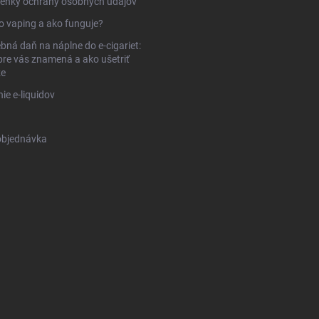
enky ochrany osobných údajov
to vaping a ako funguje?
bná daň na náplne do e-cigariet:
pre vás znamená a ako ušetriť
ze
ie e-liquidov
objednávka