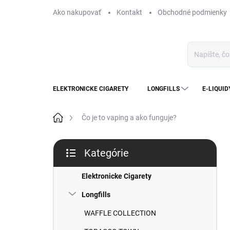
Prejsť
Ako nakupovať
Kontakt
Obchodné podmienky
na
obsah
ELEKTRONICKE CIGARETY
LONGFILLS
E-LIQUID
Domov
Čo je to vaping a ako funguje?
B
Kategórie
o
Preskočiť
č
kategórie
n
Elektronicke Cigarety
ý
Longfills
p
a
WAFFLE COLLECTION
n