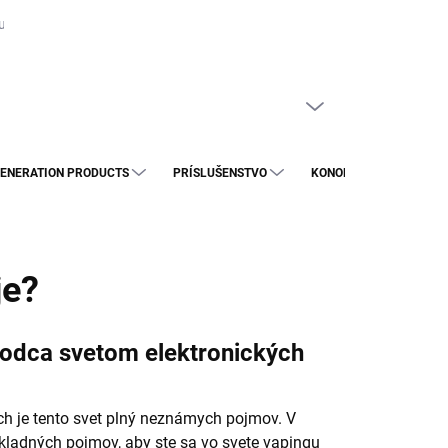
uje?
Spotrebná daň na náplne do e-cigariet: Čo to pre vás znamená a 
PRÁZDNY KOŠÍK
NÁKUPNÝ
KOŠÍK
ENERATION PRODUCTS
PRÍSLUŠENSTVO
KONOPNÉ VÝROBKY
je?
vodca svetom elektronických
ch je tento svet plný neznámych pojmov. V
ladných pojmov, aby ste sa vo svete vapingu