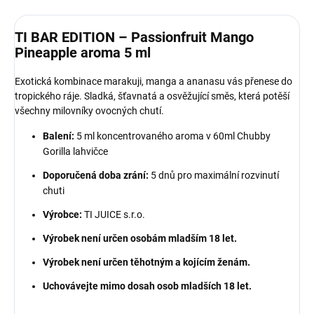
TI BAR EDITION – Passionfruit Mango
Pineapple aroma 5 ml
Exotická kombinace marakuji, manga a ananasu vás přenese do
tropického ráje. Sladká, šťavnatá a osvěžující směs, která potěší
všechny milovníky ovocných chutí.
Balení:
5 ml koncentrovaného aroma v 60ml Chubby
Gorilla lahvičce
Doporučená doba zrání:
5 dnů pro maximální rozvinutí
chuti
Výrobce:
TI JUICE s.r.o.
Výrobek není určen osobám mladším 18 let.
Výrobek není určen těhotným a kojícím ženám.
Uchovávejte mimo dosah osob mladších 18 let.