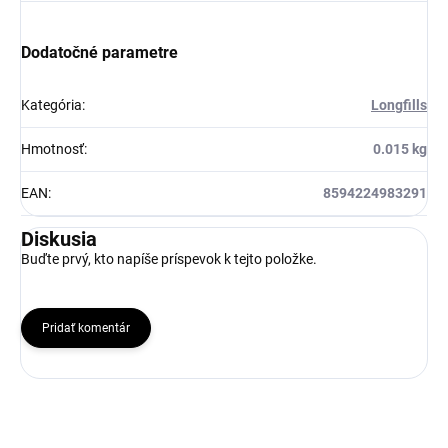
Dodatočné parametre
Kategória
:
Longfills
Hmotnosť
:
0.015 kg
EAN
:
8594224983291
Diskusia
Buďte prvý, kto napíše príspevok k tejto položke.
Pridať komentár