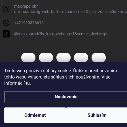
maxvape_sk?
utm_source=ig_web_button_share_sheet&igsh=zdnlzdc0mzixn
+421910876615
@maxvape.sk?is_from_webapp=1&sender_device=pc
Tento web používa súbory cookie. Ďalším prechádzaním
tohto webu vyjadrujete súhlas s ich používaním. Viac
Copyright 2026
Max Vape
. Všetky práva vyhradené.
informácií
tu
.
Vytvoril Shoptet
Nastavenie
Odmietnuť
Súhlasím