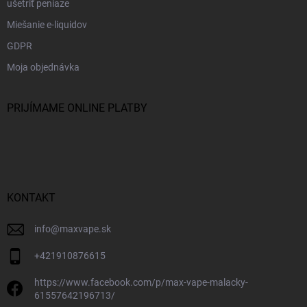
ušetriť peniaze
Miešanie e-liquidov
GDPR
Moja objednávka
PRIJÍMAME ONLINE PLATBY
KONTAKT
info
@
maxvape.sk
+421910876615
https://www.facebook.com/p/max-vape-malacky-
61557642196713/