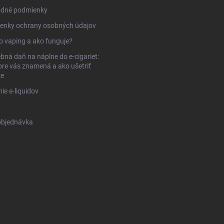
dné podmienky
enky ochrany osobných údajov
to vaping a ako funguje?
bná daň na náplne do e-cigariet:
pre vás znamená a ako ušetriť
ze
ie e-liquidov
objednávka