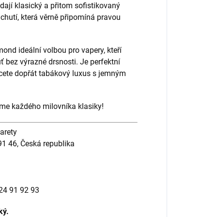
dají klasický a přitom sofistikovaný
chutí, která věrně připomíná pravou
ond ideální volbou pro vapery, kteří
ť bez výrazné drsnosti. Je perfektní
chcete dopřát tabákový luxus s jemným
ujme každého milovníka klasiky!
arety
91 46, Česká republika
24 91 92 93
ký.