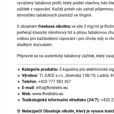
vyvážený tabákový profil, který potěší všechny, kdo hle
zážitek z vapování. Každý potah vás zahalí příjemnou 
atmosféru tabákových plantáží ve Virginii.
S obsahem
freebase nikotinu
ve síle 3 mg/ml je Richm
preferují klasický nikotinový hit a plnou tabákovou chu
volbou pro každodenní vapování i pro chvíle, kdy si 
sladkým dozvukem.
Připravte se na autentický tabákový zážitek, který za
🔹
Kategorie produktu:
E-kapalina pro elektronické cig
🔹
Výrobce:
TI JUICE s.r.o., Anenská 138/10, Ladná, 6
🔹
Telefon:
+420 777 583 367
🔹
E-mail:
info@flvrdistro.eu
🔹
Web:
www.flvrdistro.eu
🔹
Toxikologické informační středisko (24/7):
+420 2
💀
Nebezpečí! Obsahuje nikotin, který je vysoce toxic