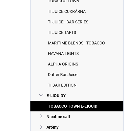
TOBACCO TOWN
e
l
TI JUICE CUKRÁRNA
TI JUICE - BAR SERIES
TI JUICE TARTS
MARITIME BLENDS - TOBACCO
HAVANA LIGHTS
ALPHA ORIGINS
Drifter Bar Juice
TI BAR EDITION
E-LIQUIDY
TOBACCO TOWN E-LIQUID
Nicotine salt
Arómy