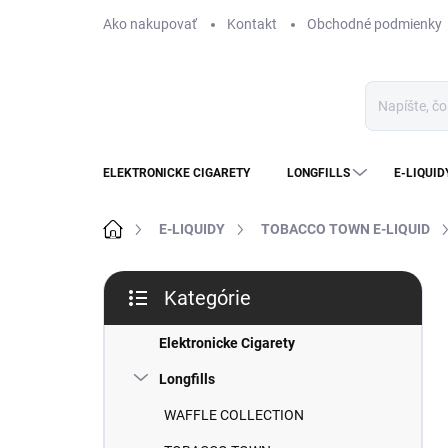
Prejsť
Ako nakupovať
Kontakt
Obchodné podmienky
na
obsah
ELEKTRONICKE CIGARETY
LONGFILLS
E-LIQUID
Domov
E-LIQUIDY
TOBACCO TOWN E-LIQUID
B
Kategórie
o
Preskočiť
č
kategórie
n
Elektronicke Cigarety
ý
Longfills
p
a
WAFFLE COLLECTION
n