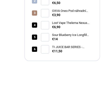
ml
€6,50
OXVA Oneo Pod náhradní
cartridge
€3,90
Lost Vape Thelema Nexus
náhradná cartridge 2ks
€6,90
Sour Blueberry Ice Longfill
12ml - Drifter
€14
TI JUICE BAR SERIES -
BLACKCURRANT MENTHOL
€11,50
SnV 10ml