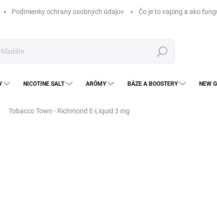
Podmienky ochrany osobných údajov
Čo je to vaping a ako fung
Hľadať
Y
NICOTINE SALT
ARÓMY
BÁZE A BOOSTERY
NEW G
Tobacco Town - Richmond E-Liquid 3 mg
Neohodnotené
Podrobnosti hodnotenia
ZNAČKA
NOVINKA
KOLOK
€6
€5,
Jedn
MO