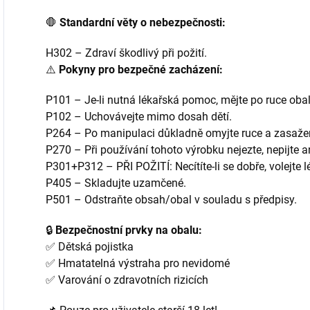
🛑
Standardní věty o nebezpečnosti:
H302 – Zdraví škodlivý při požití.
⚠️
Pokyny pro bezpečné zacházení:
P101 – Je-li nutná lékařská pomoc, mějte po ruce obal
P102 – Uchovávejte mimo dosah dětí.
P264 – Po manipulaci důkladně omyjte ruce a zasažené
P270 – Při používání tohoto výrobku nejezte, nepijte a
P301+P312 – PŘI POŽITÍ: Necítíte-li se dobře, volejte l
P405 – Skladujte uzamčené.
P501 – Odstraňte obsah/obal v souladu s předpisy.
🔒
Bezpečnostní prvky na obalu:
✅ Dětská pojistka
✅ Hmatatelná výstraha pro nevidomé
✅ Varování o zdravotních rizicích