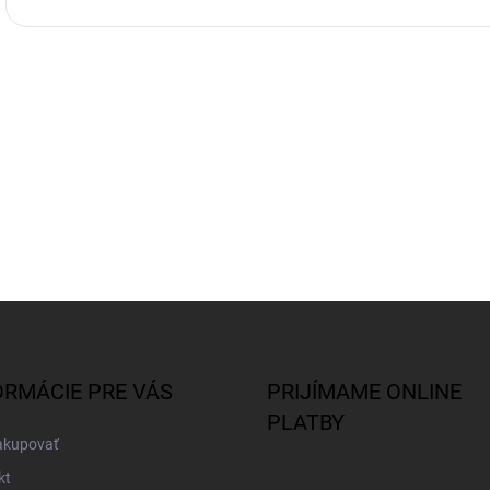
ORMÁCIE PRE VÁS
PRIJÍMAME ONLINE
PLATBY
akupovať
kt