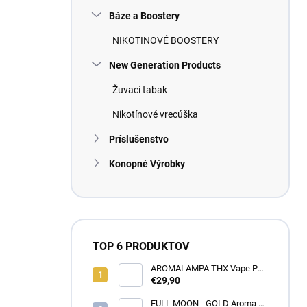
Báze a Boostery
NIKOTINOVÉ BOOSTERY
New Generation Products
Žuvací tabak
Nikotínové vrecúška
Príslušenstvo
Konopné Výrobky
TOP 6 PRODUKTOV
AROMALAMPA THX Vape Pen
1 ml - Zberateľský predmet
€29,90
FULL MOON - GOLD Aroma 10