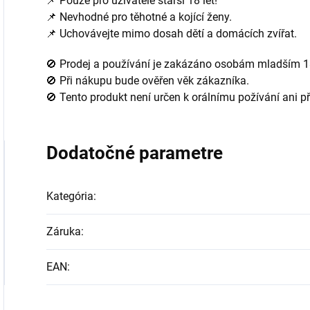
📌 Pouze pro uživatele starší 18 let!
📌 Nevhodné pro těhotné a kojící ženy.
📌 Uchovávejte mimo dosah dětí a domácích zvířat.
🚫 Prodej a používání je zakázáno osobám mladším 18
🚫 Při nákupu bude ověřen věk zákazníka.
🚫 Tento produkt není určen k orálnímu požívání ani př
Dodatočné parametre
Kategória
:
Záruka
:
EAN
: