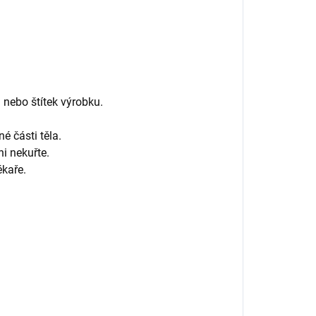
 nebo štítek výrobku.
 části těla.
ni nekuřte.
ékaře.