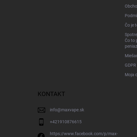
Obcho
Podmi
Čo je 
Spotre
Čo to 
penia
Miešan
GDPR
Moja 
KONTAKT
info
@
maxvape.sk
+421910876615
https://www.facebook.com/p/max-