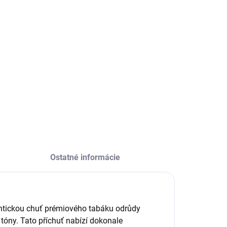
:
ILNÉ INFORMÁCIE
OPÝTAŤ SA
Ostatné informácie
ntickou chuť prémiového tabáku odrůdy
tóny. Tato příchuť nabízí dokonale