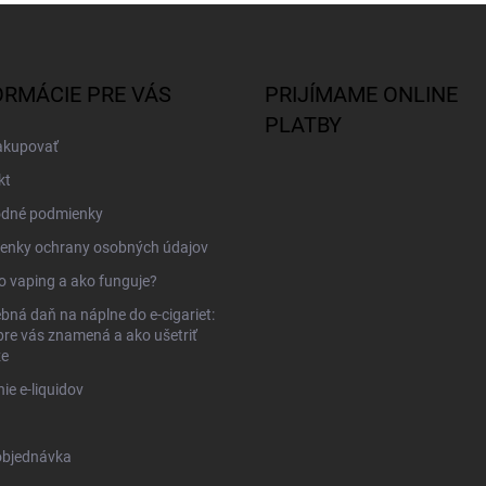
ORMÁCIE PRE VÁS
PRIJÍMAME ONLINE
PLATBY
akupovať
kt
dné podmienky
enky ochrany osobných údajov
to vaping a ako funguje?
bná daň na náplne do e-cigariet:
pre vás znamená a ako ušetriť
ze
ie e-liquidov
objednávka