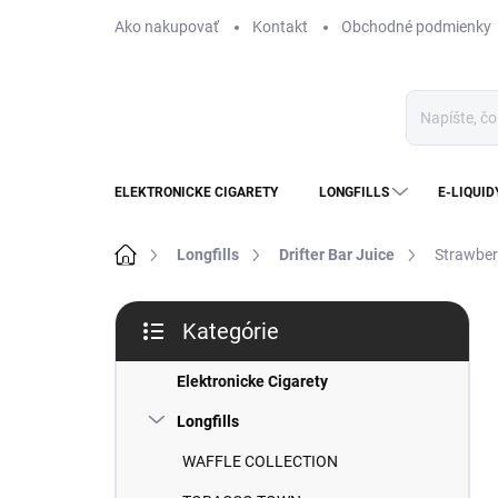
Prejsť
Ako nakupovať
Kontakt
Obchodné podmienky
na
obsah
ELEKTRONICKE CIGARETY
LONGFILLS
E-LIQUID
Domov
Longfills
Drifter Bar Juice
Strawberr
B
Kategórie
o
Preskočiť
č
kategórie
n
Elektronicke Cigarety
ý
Longfills
p
a
WAFFLE COLLECTION
n