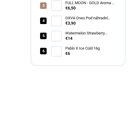
FULL MOON - GOLD Aroma 10
ml
€6,50
OXVA Oneo Pod náhradní
cartridge
€3,90
Watermelon Strawberry
Bubblegum Longfill 12ml -
€14
Drifter
Pablo X Ice Cold 16g
€6