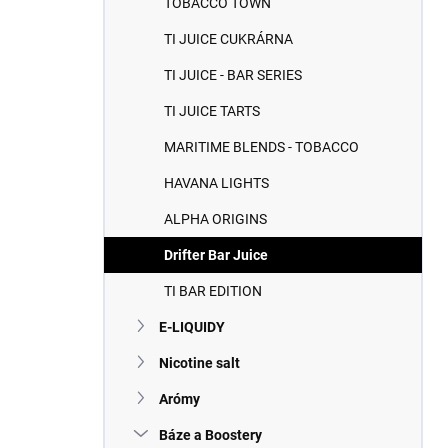
TOBACCO TOWN
e
l
TI JUICE CUKRÁRNA
TI JUICE - BAR SERIES
TI JUICE TARTS
MARITIME BLENDS - TOBACCO
HAVANA LIGHTS
ALPHA ORIGINS
Drifter Bar Juice
TI BAR EDITION
E-LIQUIDY
Nicotine salt
Arómy
Báze a Boostery