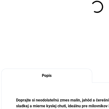
cena
DETA
Popis
Doprajte si neodolateľnú zmes malín, jahôd a čerešn
sladkej a mierne kyslej chuti, ideálnu pre milovníkov