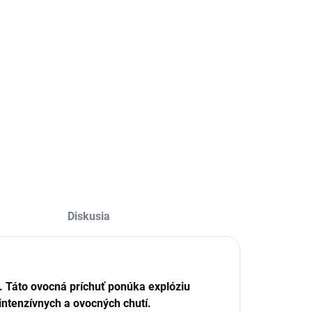
:
ILNÉ INFORMÁCIE
OPÝTAŤ SA
Diskusia
í. Táto ovocná príchuť ponúka explóziu
 intenzívnych a ovocných chutí.