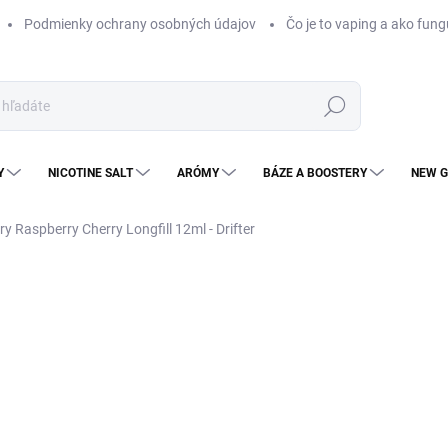
Podmienky ochrany osobných údajov
Čo je to vaping a ako fung
Hľadať
Y
NICOTINE SALT
ARÓMY
BÁZE A BOOSTERY
NEW G
y Raspberry Cherry Longfill 12ml - Drifter
Neohodnotené
Podrobnosti hodnotenia
ZNAČKA
NOVINKA
KOLOK
€
€11
Jedn
VY