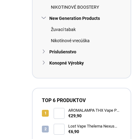
NIKOTINOVÉ BOOSTERY
New Generation Products
Žuvací tabak
Nikotínové vrecúška
Príslušenstvo
Konopné Výrobky
TOP 6 PRODUKTOV
AROMALAMPA THX Vape Pen
1 ml - Zberateľský predmet
€29,90
Lost Vape Thelema Nexus
náhradná cartridge 2ks
€6,90