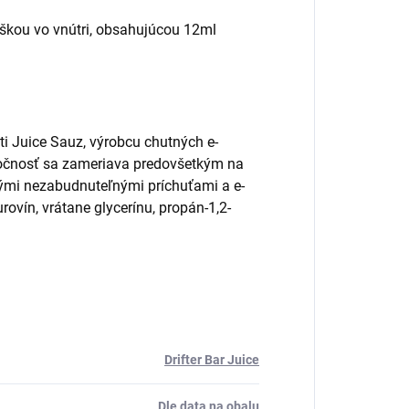
aškou vo vnútri, obsahujúcou 12ml
ti Juice Sauz, výrobcu chutných e-
ločnosť sa zameriava predovšetkým na
ými nezabudnuteľnými príchuťami a e-
ovín, vrátane glycerínu, propán-1,2-
Drifter Bar Juice
Dle data na obalu