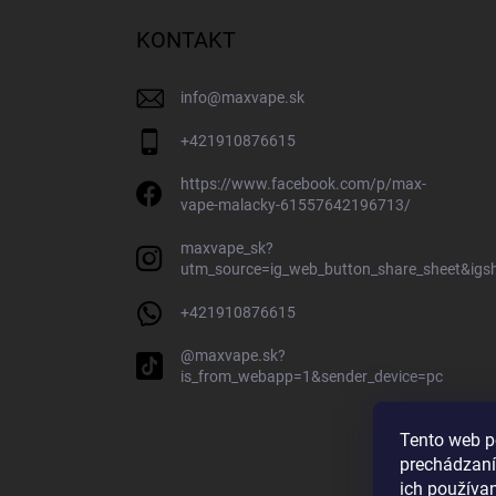
KONTAKT
info
@
maxvape.sk
+421910876615
https://www.facebook.com/p/max-
vape-malacky-61557642196713/
maxvape_sk?
utm_source=ig_web_button_share_sheet&ig
+421910876615
@maxvape.sk?
is_from_webapp=1&sender_device=pc
Tento web p
prechádzaní
ich používa