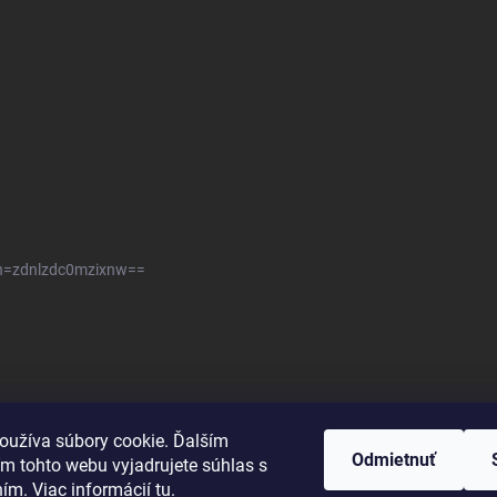
sh=zdnlzdc0mzixnw==
oužíva súbory cookie. Ďalším
Odmietnuť
m tohto webu vyjadrujete súhlas s
ním. Viac informácií
tu
.