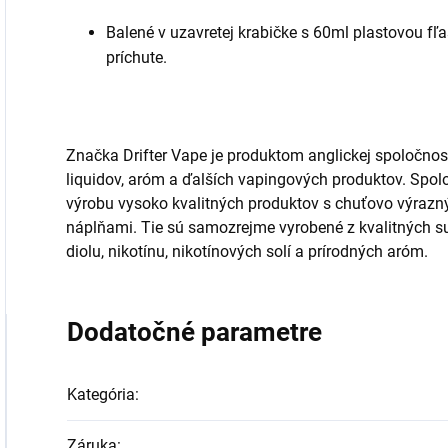
Balené v uzavretej krabičke s 60ml plastovou fľ
príchute.
Značka Drifter Vape je produktom anglickej spoločnos
liquidov, aróm a ďalších vapingových produktov. Spo
výrobu vysoko kvalitných produktov s chuťovo výrazn
náplňami. Tie sú samozrejme vyrobené z kvalitných sur
diolu, nikotínu, nikotínových solí a prírodných aróm.
Dodatočné parametre
Kategória
:
Záruka
: