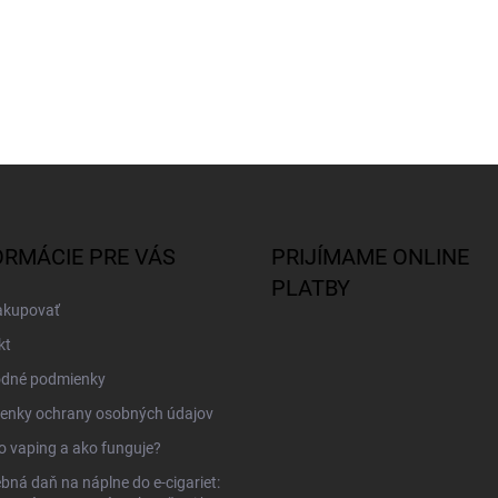
ORMÁCIE PRE VÁS
PRIJÍMAME ONLINE
PLATBY
akupovať
kt
dné podmienky
enky ochrany osobných údajov
to vaping a ako funguje?
bná daň na náplne do e-cigariet: