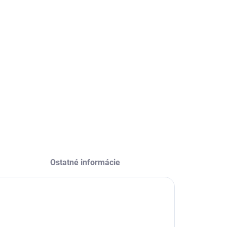
EME DORUČIŤ
8.2026
−
+
Pridať do košíka
ILNÉ INFORMÁCIE
OPÝTAŤ SA
Ostatné informácie