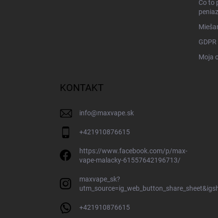
Čo to 
penia
Miešan
GDPR
Moja 
KONTAKT
info
@
maxvape.sk
+421910876615
https://www.facebook.com/p/max-
vape-malacky-61557642196713/
maxvape_sk?
utm_source=ig_web_button_share_sheet&ig
+421910876615