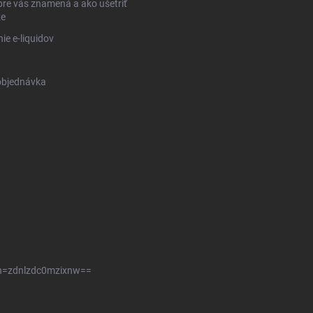
pre vás znamená a ako ušetriť
ze
ie e-liquidov
objednávka
sh=zdnlzdc0mzixnw==