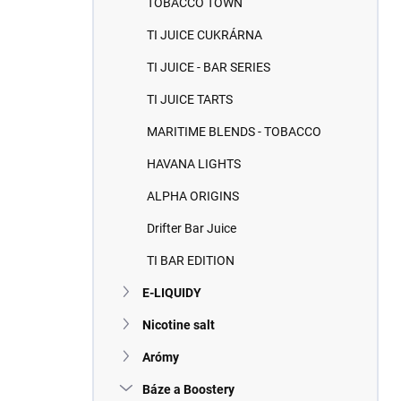
TOBACCO TOWN
e
l
TI JUICE CUKRÁRNA
TI JUICE - BAR SERIES
TI JUICE TARTS
MARITIME BLENDS - TOBACCO
HAVANA LIGHTS
ALPHA ORIGINS
Drifter Bar Juice
TI BAR EDITION
E-LIQUIDY
Nicotine salt
Arómy
Báze a Boostery