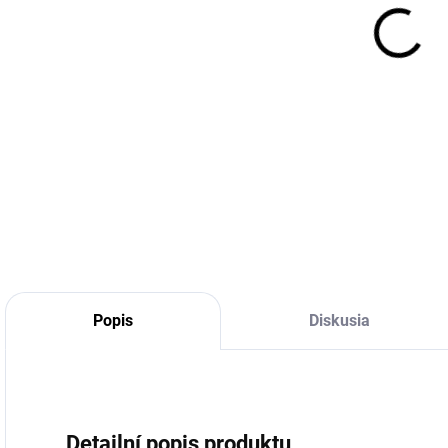
MÔŽ
DO:
11.
DETA
Popis
Diskusia
Detailní popis produktu