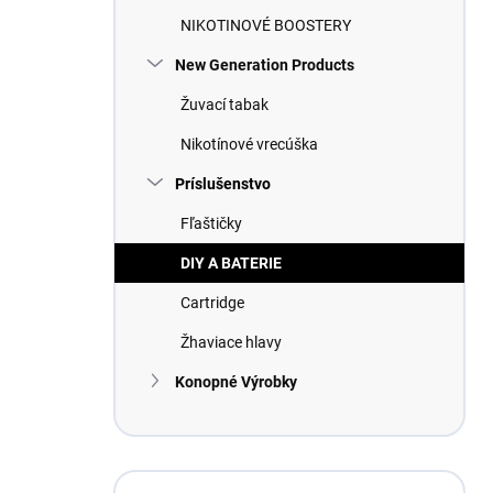
NIKOTINOVÉ BOOSTERY
New Generation Products
Žuvací tabak
Nikotínové vrecúška
Príslušenstvo
Fľaštičky
DIY A BATERIE
Cartridge
Žhaviace hlavy
Konopné Výrobky