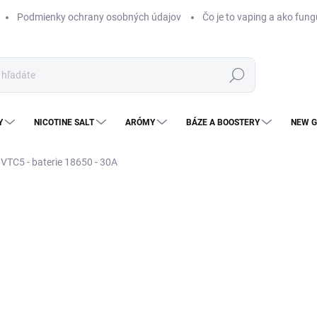
Podmienky ochrany osobných údajov
Čo je to vaping a ako fung
Hľadať
Y
NICOTINE SALT
ARÓMY
BÁZE A BOOSTERY
NEW G
VTC5 - baterie 18650 - 30A
Neohodnotené
Podrobnosti hodnotenia
ZNAČKA
€6
€5,
Jedn
SK
cena