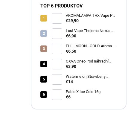
TOP 6 PRODUKTOV
AROMALAMPA THX Vape Pen
1 ml - Zberateľský predmet
€29,90
Lost Vape Thelema Nexus
náhradná cartridge 2ks
€6,90
FULL MOON - GOLD Aroma 10
ml
€6,50
OXVA Oneo Pod náhradní
cartridge
€3,90
Watermelon Strawberry
Bubblegum Longfill 12ml -
€14
Drifter
Pablo X Ice Cold 16g
€6