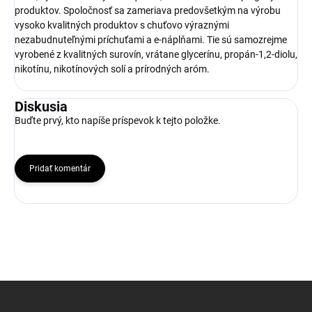
produktov. Spoločnosť sa zameriava predovšetkým na výrobu
vysoko kvalitných produktov s chuťovo výraznými
nezabudnuteľnými príchuťami a e-náplňami. Tie sú samozrejme
vyrobené z kvalitných surovín, vrátane glycerínu, propán-1,2-diolu,
nikotínu, nikotínových solí a prírodných aróm.
Diskusia
Buďte prvý, kto napíše príspevok k tejto položke.
Pridať komentár
Z
á