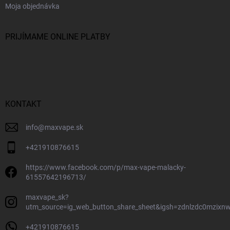
Moja objednávka
PRIJÍMAME ONLINE PLATBY
KONTAKT
info
@
maxvape.sk
+421910876615
https://www.facebook.com/p/max-vape-malacky-
61557642196713/
maxvape_sk?
utm_source=ig_web_button_share_sheet&igsh=zdnlzdc0mzixn
+421910876615