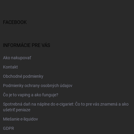
p
ä
t
i
FACEBOOK
e
INFORMÁCIE PRE VÁS
Ako nakupovať
Kontakt
Obchodné podmienky
Podmienky ochrany osobných údajov
Čo je to vaping a ako funguje?
Spotrebná daň na náplne do e-cigariet: Čo to pre vás znamená a ako
ušetriť peniaze
Miešanie e-liquidov
GDPR