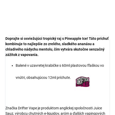
cena:
DETAILNÉ INFORMÁCIE
OPÝTAŤ SA
Doprajte si osviežujúci tropický raj s Pineapple Ice! Táto príchuť
kombinuje to najlepšie zo zrelého, sladkého ananásu a
chladivého nádychu mentolu, čím vytvára skutočne senzačný
zážitok z vapovania.
Balené v uzavretej krabičke s 60ml plastovou fľaškou vo
vnútri, obsahujúcou 12ml príchute.
Značka Drifter Vape je produktom anglickej spoločnosti Juice
Sauz, výrobcu chutných e-liquidov, aróm a ďalších vapingových