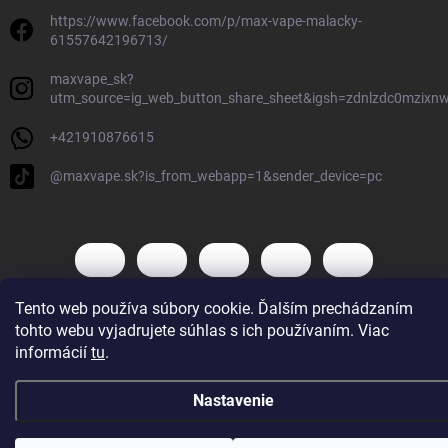
https://www.facebook.com/p/max-vape-malacky-
61557642196713/
maxvape_sk?
utm_source=ig_web_button_share_sheet&igsh=zdnlzdc0mzixn
+421910876615
@maxvape.sk?is_from_webapp=1&sender_device=pc
Tento web používa súbory cookie. Ďalším prechádzaním
tohto webu vyjadrujete súhlas s ich používaním. Viac
Copyright 2026
Max Vape
. Všetky práva vyhradené.
informácií
tu
.
Vytvoril Shoptet
Nastavenie