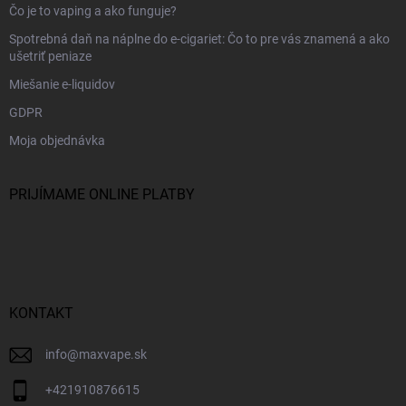
Čo je to vaping a ako funguje?
Spotrebná daň na náplne do e-cigariet: Čo to pre vás znamená a ako
ušetriť peniaze
Miešanie e-liquidov
GDPR
Moja objednávka
PRIJÍMAME ONLINE PLATBY
KONTAKT
info
@
maxvape.sk
+421910876615