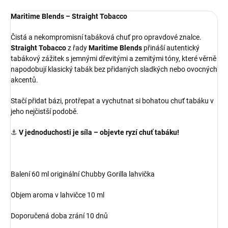
Maritime Blends – Straight Tobacco
Čistá a nekompromisní tabáková chuť pro opravdové znalce.
Straight Tobacco
z řady
Maritime Blends
přináší autentický
tabákový zážitek s jemnými dřevitými a zemitými tóny, které věrně
napodobují klasický tabák bez přidaných sladkých nebo ovocných
akcentů.
Stačí přidat bázi, protřepat a vychutnat si bohatou chuť tabáku v
jeho nejčistší podobě.
⚓
V jednoduchosti je síla – objevte ryzí chuť tabáku!
Balení 60 ml originální Chubby Gorilla lahvička
Objem aroma v lahvičce 10 ml
Doporučená doba zrání 10 dnů