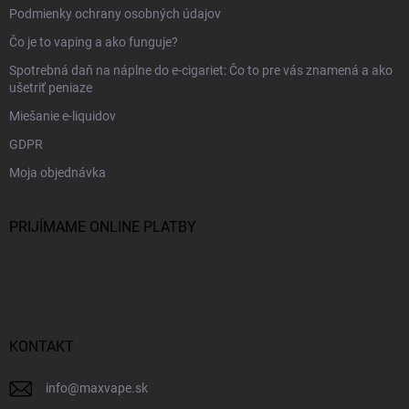
Podmienky ochrany osobných údajov
Čo je to vaping a ako funguje?
Spotrebná daň na náplne do e-cigariet: Čo to pre vás znamená a ako
ušetriť peniaze
Miešanie e-liquidov
GDPR
Moja objednávka
PRIJÍMAME ONLINE PLATBY
KONTAKT
info
@
maxvape.sk