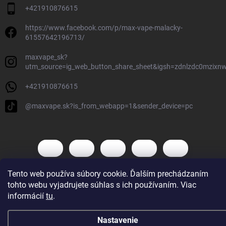
+421910876615
https://www.facebook.com/p/max-vape-malacky-
61557642196713/
maxvape_sk?
utm_source=ig_web_button_share_sheet&igsh=zdnlzdc0mzixn
+421910876615
@maxvape.sk?is_from_webapp=1&sender_device=pc
Tento web používa súbory cookie. Ďalším prechádzaním
tohto webu vyjadrujete súhlas s ich používaním. Viac
Copyright 2026
Max Vape
. Všetky práva vyhradené.
informácií
tu
.
Vytvoril Shoptet
Nastavenie