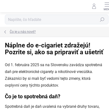
Prejsť
na
obsah
Hľadať
Čo je u nás nové?
Náplne do e-cigariet zdražejú!
Pozrite si, ako sa pripraviť a ušetriť
Od 1. februára 2025 sa na Slovensku zavádza spotrebná
daň pre elektronické cigarety a nikotínové vrecúška.
Zákazníci by si mali byť vedomí tejto zmeny, ktorá
ovplyvní ceny týchto produktov.
Čo je to spotrebná daň?
Spotrebná daň je daň uvalená na vybrané druhy tovaru,