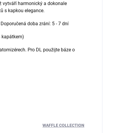
ož vytváří harmonický a dokonale
tů s kapkou elegance.
Doporučená doba zrání: 5 - 7 dní
 s kapátkem)
atomizérech. Pro DL použijte báze o
WAFFLE COLLECTION