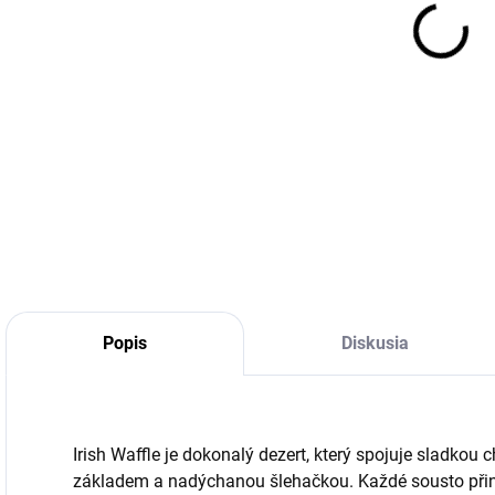
cena
DETA
Popis
Diskusia
Irish Waffle je dokonalý dezert, který spojuje sladkou
základem a nadýchanou šlehačkou. Každé sousto při