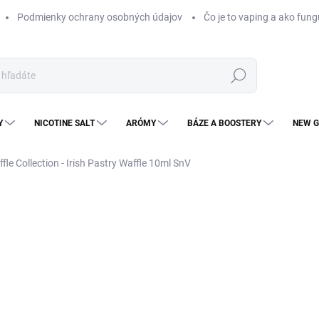
Podmienky ochrany osobných údajov
Čo je to vaping a ako fung
Hľadať
Y
NICOTINE SALT
ARÓMY
BÁZE A BOOSTERY
NEW G
fle Collection - Irish Pastry Waffle 10ml SnV
Neohodnotené
Podrobnosti hodnotenia
ZNAČKA
KOLOK
€1
€9,
Jedn
SK