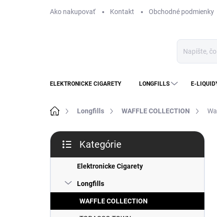
Prejsť
Ako nakupovať
Kontakt
Obchodné podmienky
na
obsah
ELEKTRONICKE CIGARETY
LONGFILLS
E-LIQUID
Domov
Longfills
WAFFLE COLLECTION
Waf
B
Kategórie
o
Preskočiť
č
kategórie
n
Elektronicke Cigarety
ý
Longfills
p
a
WAFFLE COLLECTION
n