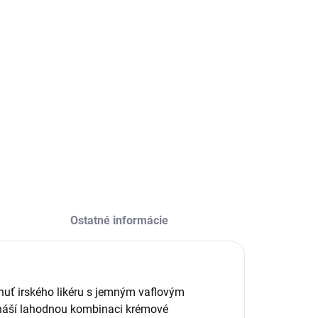
:
−
+
Pridať do košíka
ILNÉ INFORMÁCIE
OPÝTAŤ SA
Ostatné informácie
 chuť irského likéru s jemným vaflovým
náší lahodnou kombinaci krémové