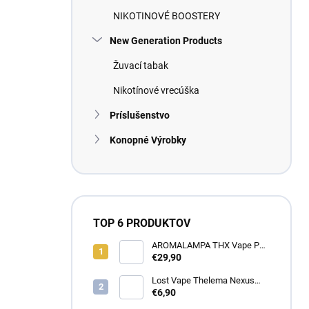
NIKOTINOVÉ BOOSTERY
New Generation Products
Žuvací tabak
Nikotínové vrecúška
Príslušenstvo
Konopné Výrobky
TOP 6 PRODUKTOV
AROMALAMPA THX Vape Pen
1 ml - Zberateľský predmet
€29,90
Lost Vape Thelema Nexus
náhradná cartridge 2ks
€6,90