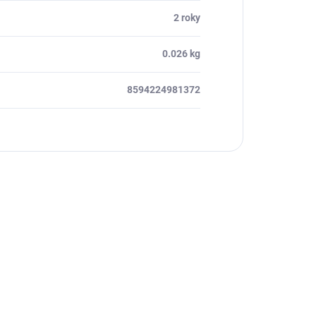
2 roky
0.026 kg
8594224981372