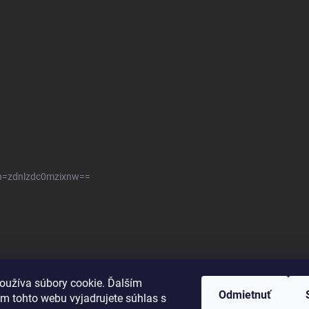
sh=zdnlzdc0mzixnw==
oužíva súbory cookie. Ďalším
Odmietnuť
m tohto webu vyjadrujete súhlas s