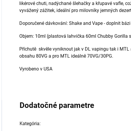
likérové chuti, nadýchané šlehačky a křupavé vafle, c
vyvážený zážitek, ideální pro milovníky jemných dezer
Doporučené dávkování: Shake and Vape - doplnit bázi 
Objem: 10ml (plastová lahvička 60ml Chubby Gorilla
Příchutě skvěle vyniknout jak v DL vapingu tak i MTL 
obsahu 80VG a pro MTL ideálně 70VG/30PG.
Vyrobeno v USA
Dodatočné parametre
Kategória
: