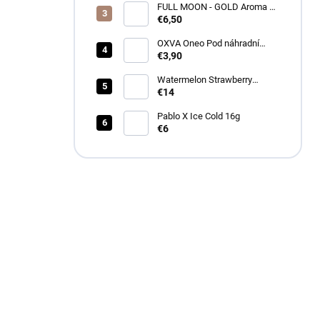
FULL MOON - GOLD Aroma 10
ml
€6,50
OXVA Oneo Pod náhradní
cartridge
€3,90
Watermelon Strawberry
Bubblegum Longfill 12ml -
€14
Drifter
Pablo X Ice Cold 16g
€6