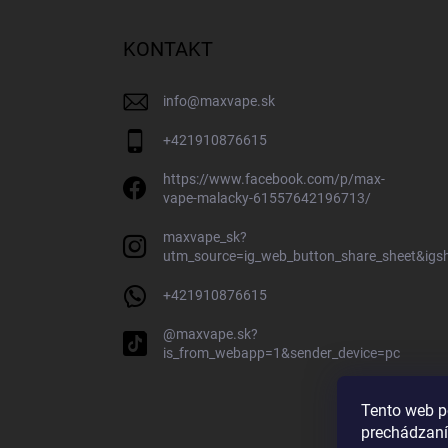
KONTAKT
info
@
maxvape.sk
+421910876615
https://www.facebook.com/p/max-
vape-malacky-61557642196713/
maxvape_sk?
utm_source=ig_web_button_share_sheet&ig
+421910876615
@maxvape.sk?
is_from_webapp=1&sender_device=pc
Tento web p
prechádzaní