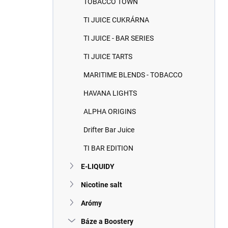
TOBACCO TOWN
e
l
TI JUICE CUKRÁRNA
TI JUICE - BAR SERIES
TI JUICE TARTS
MARITIME BLENDS - TOBACCO
HAVANA LIGHTS
ALPHA ORIGINS
Drifter Bar Juice
TI BAR EDITION
E-LIQUIDY
Nicotine salt
Arómy
Báze a Boostery