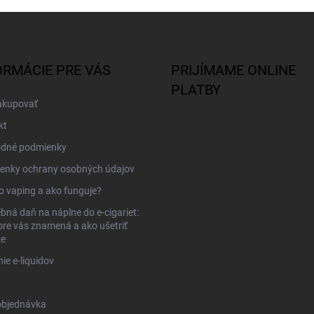
ORMÁCIE PRE VÁS
PRIJÍMAME ONLINE
PLATBY
akupovať
kt
dné podmienky
enky ochrany osobných údajov
to vaping a ako funguje?
bná daň na náplne do e-cigariet:
pre vás znamená a ako ušetriť
ze
ie e-liquidov
objednávka