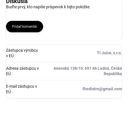
Diskusia
Buďte prvý, kto napíše príspevok k tejto položke.
Pridať komentár
Zástupca výrobcu
TI Juice, s.r.o.
v EÚ
:
Adresa zástupcu v
Anenská 138/10, 691 46 Ladná, Česká
EÚ
:
Republika
E-mail zástupcu v
flvrdistro@gmail.com
EÚ
: