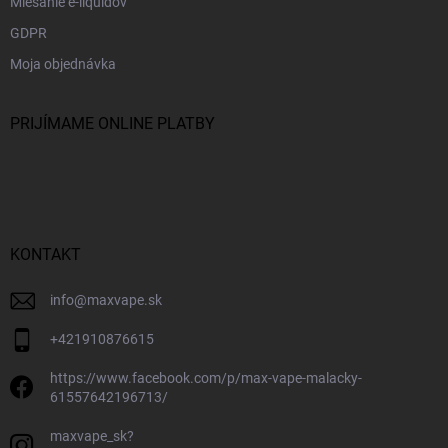
Miešanie e-liquidov
GDPR
Moja objednávka
PRIJÍMAME ONLINE PLATBY
KONTAKT
info
@
maxvape.sk
+421910876615
https://www.facebook.com/p/max-vape-malacky-
61557642196713/
maxvape_sk?