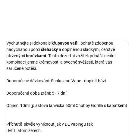
DETAILNÉ INFORMÁCIE
OPÝTAŤ SA
Vychutnejte si dokonale
křupavou vafli
, bohatě zdobenou
nadýchanou porcí
šlehačky
a doplněnou sladkými, čerstvě
utrženými
borůvkami
. Tento dezertní zážitek přináší ideální
kombinaci jemné krémovosti a ovocné svěžesti, která vás
zaručeně potěší.
Doporučené dávkování: Shake and Vape - doplnit bázi
Doporučená doba zrání: 5 - 7 dní
Objem: 10ml (plastová lahvička 60ml Chubby Gorilla s kapátkem)
Příchutě skvěle vyniknout jak v DL vapingu tak
i MTL atomizérech.