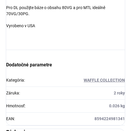
Pro DL použijte báze o obsahu 80VG a pro MTL ideálně
70VG/30PG.
Vyrobeno v USA
Dodatočné parametre
Kategória
:
WAFFLE COLLECTION
Záruka
:
2 roky
Hmotnosť
:
0.026 kg
EAN
:
8594224981341