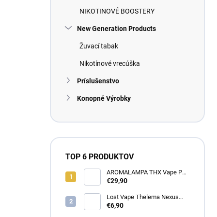
NIKOTINOVÉ BOOSTERY
New Generation Products
Žuvací tabak
Nikotínové vrecúška
Príslušenstvo
Konopné Výrobky
TOP 6 PRODUKTOV
AROMALAMPA THX Vape Pen
1 ml - Zberateľský predmet
€29,90
Lost Vape Thelema Nexus
náhradná cartridge 2ks
€6,90