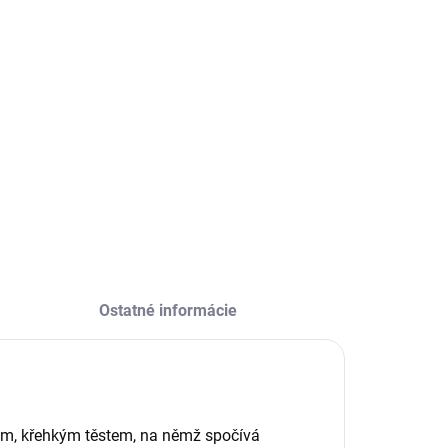
:
ILNÉ INFORMÁCIE
OPÝTAŤ SA
Ostatné informácie
nkým, křehkým těstem, na němž spočívá