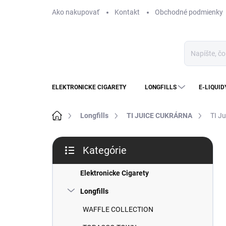
Prejsť
Ako nakupovať
Kontakt
Obchodné podmienky
na
obsah
ELEKTRONICKE CIGARETY
LONGFILLS
E-LIQUID
Domov
Longfills
TI JUICE CUKRÁRNA
TI J
B
Kategórie
o
Preskočiť
č
kategórie
n
Elektronicke Cigarety
ý
Longfills
p
a
WAFFLE COLLECTION
n