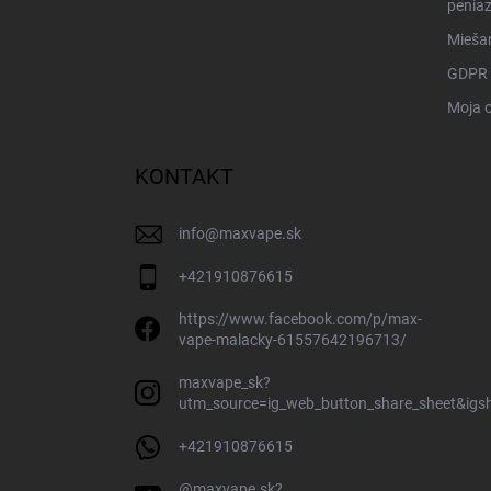
penia
Miešan
GDPR
Moja 
KONTAKT
info
@
maxvape.sk
+421910876615
https://www.facebook.com/p/max-
vape-malacky-61557642196713/
maxvape_sk?
utm_source=ig_web_button_share_sheet&ig
+421910876615
@maxvape.sk?