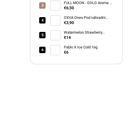
FULL MOON - GOLD Aroma 10
ml
€6,50
OXVA Oneo Pod náhradní
cartridge
€3,90
Watermelon Strawberry
Bubblegum Longfill 12ml -
€14
Drifter
Pablo X Ice Cold 16g
€6