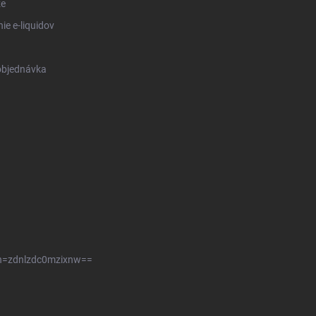
ze
ie e-liquidov
objednávka
sh=zdnlzdc0mzixnw==