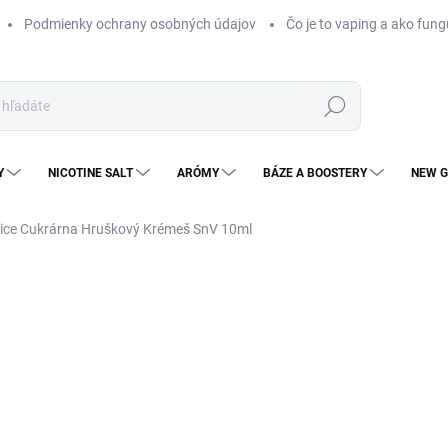
Podmienky ochrany osobných údajov
Čo je to vaping a ako fung
Hľadať
Y
NICOTINE SALT
ARÓMY
BÁZE A BOOSTERY
NEW G
uice Cukrárna Hruškový Krémeš SnV 10ml
Neohodnotené
Podrobnosti hodnotenia
ZNAČKA
KOLOK
€1
€9,
Jedn
MO