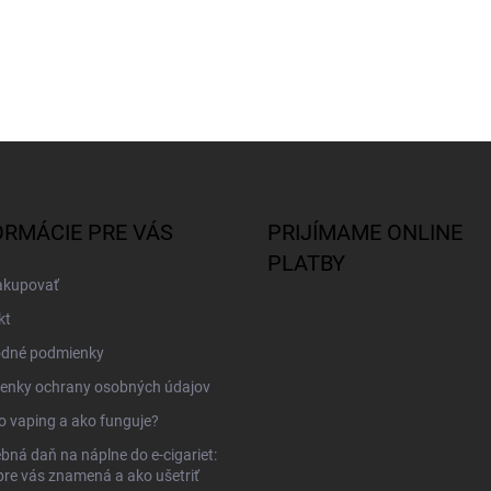
ORMÁCIE PRE VÁS
PRIJÍMAME ONLINE
PLATBY
akupovať
kt
dné podmienky
enky ochrany osobných údajov
to vaping a ako funguje?
bná daň na náplne do e-cigariet:
pre vás znamená a ako ušetriť