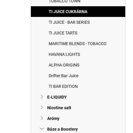
TOBACCO TOWN
e
l
TI JUICE CUKRÁRNA
TI JUICE - BAR SERIES
TI JUICE TARTS
MARITIME BLENDS - TOBACCO
HAVANA LIGHTS
ALPHA ORIGINS
Drifter Bar Juice
TI BAR EDITION
E-LIQUIDY
Nicotine salt
Arómy
Báze a Boostery