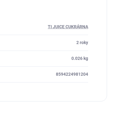
TI JUICE CUKRÁRNA
2 roky
0.026 kg
8594224981204