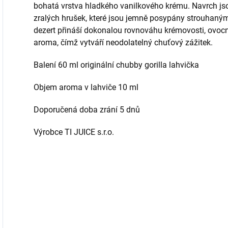
bohatá vrstva hladkého vanilkového krému. Navrch jso
zralých hrušek, které jsou jemně posypány strouhaný
dezert přináší dokonalou rovnováhu krémovosti, ovo
aroma, čímž vytváří neodolatelný chuťový zážitek.
Balení 60 ml originální chubby gorilla lahvička
Objem aroma v lahviče 10 ml
Doporučená doba zrání 5 dnů
Výrobce TI JUICE s.r.o.