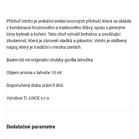
OPÝTAŤ SA
Příchuť Vimto je unikátní směsí ovocných příchutí, která se skládá
z kombinace hroznového a malinového šťávy, spolu s jemnými
tóny bylinek a koření. Tato chuť vytváří bohatou a osvěžující
zkušenost, která je zároveň sladká a pikantní. Vimto je oblíbený
nápoj, který je tradiční v mnoha zemích.
Balení 60 ml originální chubby gorilla lahvička
Objem aroma v lahviče 10 ml
Doporučená doba zrání 5 dnů
Výrobce TI JUICE s.r.o.
Dodatočné parametre