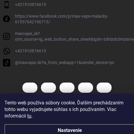
+421910876615
https://www.facebook.com/p/max-vape-malacky-
61557642196713/
maxvape_sk?
utm_source=ig_web_button_share_sheet&igsh=zdnlzdc0mzixn
+421910876615
@maxvape.sk?is_from_webapp=1&sender_device=pc
Tento web používa súbory cookie. Ďalším prechádzaním
tohto webu vyjadrujete súhlas s ich používaním. Viac
Copyright 2026
Max Vape
. Všetky práva vyhradené.
informácií
tu
.
Vytvoril Shoptet
Nastavenie