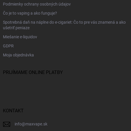
Podmienky ochrany osobných údajov
Čo je to vaping a ako funguje?
Spotrebná daň na náplne do e-cigariet: Čo to pre vás znamená a ako
ušetriť peniaze
Miešanie e-liquidov
GDPR
Moja objednávka
PRIJÍMAME ONLINE PLATBY
KONTAKT
info
@
maxvape.sk