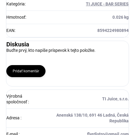
Kategória
:
TI JUICE - BAR SERIES
Hmotnosť
:
0.026 kg
EAN
:
8594224980894
Diskusia
Buďte prvý, kto napíše príspevok k tejto položke.
Pridať komentár
Výrobná
TI Juice, s.r.o.
spoločnosť
:
Anenská 138/10, 691 46 Ladná, Česká
Adresa
:
Republika
E-mail
:
flvrdistro@gmail.com