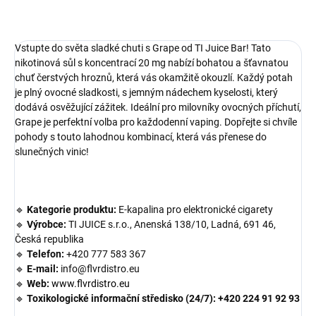
OPÝTAŤ SA
Vstupte do světa sladké chuti s Grape od TI Juice Bar! Tato
nikotinová sůl s koncentrací 20 mg nabízí bohatou a šťavnatou
chuť čerstvých hroznů, která vás okamžitě okouzlí. Každý potah
je plný ovocné sladkosti, s jemným nádechem kyselosti, který
dodává osvěžující zážitek. Ideální pro milovníky ovocných příchutí,
Grape je perfektní volba pro každodenní vaping. Dopřejte si chvíle
pohody s touto lahodnou kombinací, která vás přenese do
slunečných vinic!
🔹
Kategorie produktu:
E-kapalina pro elektronické cigarety
🔹
Výrobce:
TI JUICE s.r.o., Anenská 138/10, Ladná, 691 46,
Česká republika
🔹
Telefon:
+420 777 583 367
🔹
E-mail:
info@flvrdistro.eu
🔹
Web:
www.flvrdistro.eu
🔹
Toxikologické informační středisko (24/7):
+420 224 91 92 93