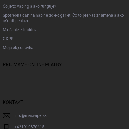
Čo je to vaping a ako funguje?
Spotrebná daň na náplne do e-cigariet: Čo to pre vás znamená a ako
ušetriť peniaze
Miešanie e-liquidov
GDPR
Moja objednávka
PRIJÍMAME ONLINE PLATBY
KONTAKT
info
@
maxvape.sk
+421910876615