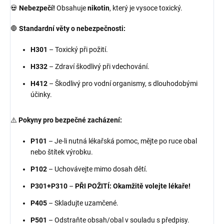
💀
Nebezpečí!
Obsahuje
nikotin
, který je vysoce toxický.
🛑
Standardní věty o nebezpečnosti:
H301
– Toxický při požití.
H332
– Zdraví škodlivý při vdechování.
H412
– Škodlivý pro vodní organismy, s dlouhodobými
účinky.
⚠️
Pokyny pro bezpečné zacházení:
P101
– Je-li nutná lékařská pomoc, mějte po ruce obal
nebo štítek výrobku.
P102
– Uchovávejte mimo dosah dětí.
P301+P310
–
PŘI POŽITÍ: Okamžitě volejte lékaře!
P405
– Skladujte uzamčené.
P501
– Odstraňte obsah/obal v souladu s předpisy.