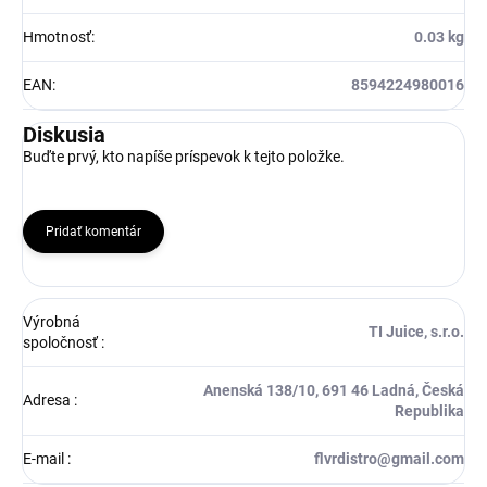
Hmotnosť
:
0.03 kg
EAN
:
8594224980016
Diskusia
Buďte prvý, kto napíše príspevok k tejto položke.
Pridať komentár
Výrobná
TI Juice, s.r.o.
spoločnosť
:
Anenská 138/10, 691 46 Ladná, Česká
Adresa
:
Republika
E-mail
:
flvrdistro@gmail.com