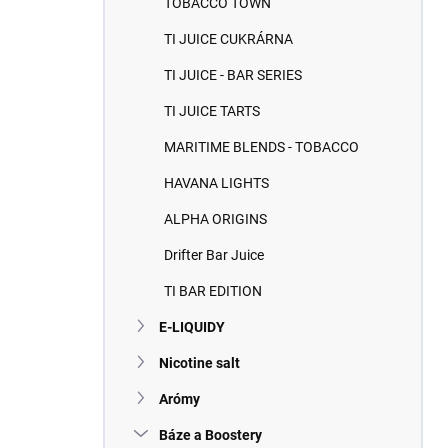
TOBACCO TOWN
e
l
TI JUICE CUKRÁRNA
TI JUICE - BAR SERIES
TI JUICE TARTS
MARITIME BLENDS - TOBACCO
HAVANA LIGHTS
ALPHA ORIGINS
Drifter Bar Juice
TI BAR EDITION
E-LIQUIDY
Nicotine salt
Arómy
Báze a Boostery