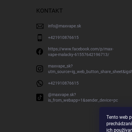
KONTAKT
info
@
maxvape.sk
+421910876615
https://www.facebook.com/p/max-
vape-malacky-61557642196713/
maxvape_sk?
utm_source=ig_web_button_share_sheet&ig
+421910876615
@maxvape.sk?
is_from_webapp=1&sender_device=pc
Tento web p
prechádzaní
ich používa