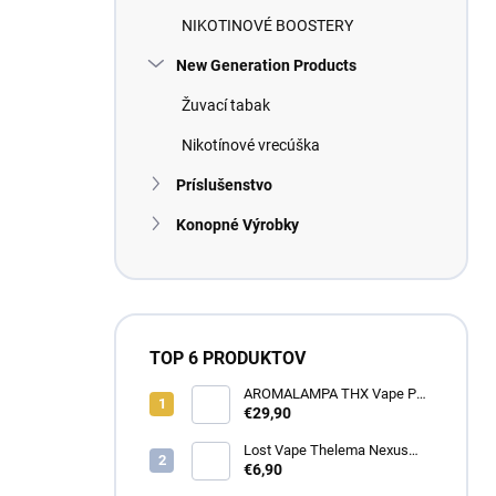
NIKOTINOVÉ BOOSTERY
New Generation Products
Žuvací tabak
Nikotínové vrecúška
Príslušenstvo
Konopné Výrobky
TOP 6 PRODUKTOV
AROMALAMPA THX Vape Pen
1 ml - Zberateľský predmet
€29,90
Lost Vape Thelema Nexus
náhradná cartridge 2ks
€6,90