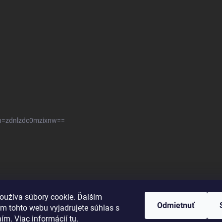
sh=zdnlzdc0mzixnw==
oužíva súbory cookie. Ďalším
Odmietnuť
m tohto webu vyjadrujete súhlas s
ním. Viac informácií
tu
.