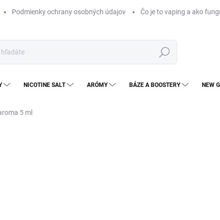
Podmienky ochrany osobných údajov
Čo je to vaping a ako fung
Hľadať
Y
NICOTINE SALT
ARÓMY
BÁZE A BOOSTERY
NEW G
 aroma 5 ml
Neohodnotené
Podrobnosti hodnotenia
NOVINKA
KOLOK
€1
€8,
Jedn
MO