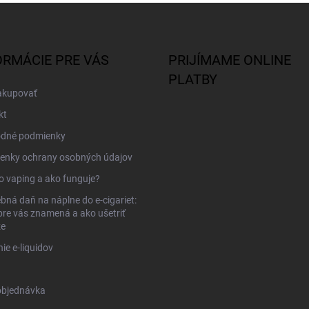
ORMÁCIE PRE VÁS
PRIJÍMAME ONLINE
PLATBY
akupovať
kt
dné podmienky
enky ochrany osobných údajov
to vaping a ako funguje?
bná daň na náplne do e-cigariet:
pre vás znamená a ako ušetriť
ze
ie e-liquidov
objednávka