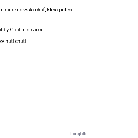
á a mírně nakyslá chuť, která potěší
by Gorilla lahvičce
vinutí chuti
Longfills