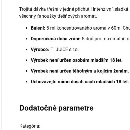
Trojitá dávka třešní v jedné příchuti! Intenzivní, sladk
všechny fanoušky třešňových aromat.
Balení:
5 ml koncentrovaného aroma v 60ml Chub
Doporučená doba zrání:
5 dnů pro maximální roz
Výrobce:
TI JUICE s.r.o.
Výrobek není určen osobám mladším 18 let.
Výrobek není určen těhotným a kojícím ženám.
Uchovávejte mimo dosah osob mladších 18 let.
Dodatočné parametre
Kategória
: