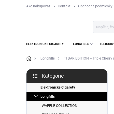
Prejsť
Ako nakupovať
Kontakt
Obchodné podmienky
na
obsah
ELEKTRONICKE CIGARETY
LONGFILLS
E-LIQUID
Domov
Longfills
TI BAR EDITION – Triple Cherry
B
Kategórie
o
Preskočiť
č
kategórie
n
Elektronicke Cigarety
ý
Longfills
p
a
WAFFLE COLLECTION
n