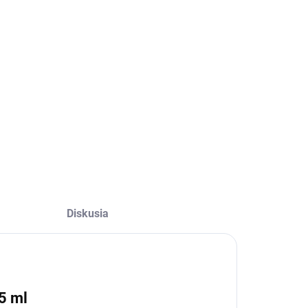
:
ILNÉ INFORMÁCIE
OPÝTAŤ SA
Diskusia
5 ml