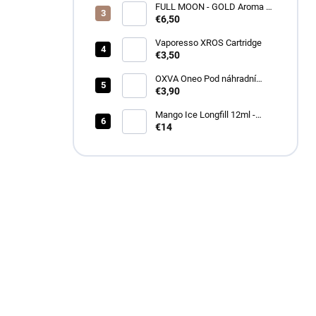
FULL MOON - GOLD Aroma 10
ml
€6,50
Vaporesso XROS Cartridge
€3,50
OXVA Oneo Pod náhradní
cartridge
€3,90
Mango Ice Longfill 12ml -
Drifter
€14