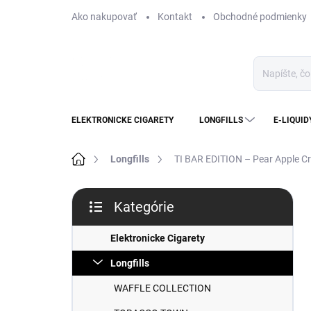
Prejsť
Ako nakupovať
Kontakt
Obchodné podmienky
na
obsah
ELEKTRONICKE CIGARETY
LONGFILLS
E-LIQUID
Domov
Longfills
TI BAR EDITION – Pear Apple C
B
Kategórie
o
Preskočiť
č
kategórie
n
Elektronicke Cigarety
ý
Longfills
p
a
WAFFLE COLLECTION
n