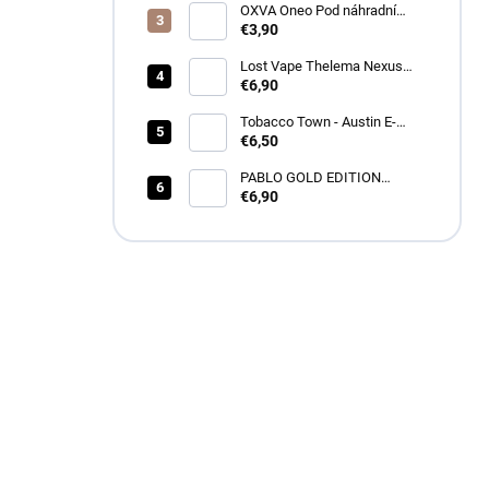
OXVA Oneo Pod náhradní
cartridge
€3,90
Lost Vape Thelema Nexus
náhradná cartridge 2ks
€6,90
Tobacco Town - Austin E-
Liquid 3 mg
€6,50
PABLO GOLD EDITION
FROSTED ICE
€6,90