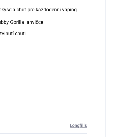
okyselá chuť pro každodenní vaping.
by Gorilla lahvičce
vinutí chuti
Longfills