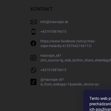
KONTAKT
info
@
maxvape.sk
+421910876615
https://www.facebook.com/p/max-
vape-malacky-61557642196713/
maxvape_sk?
utm_source=ig_web_button_share_sheet&ig
+421910876615
@maxvape.sk?
is_from_webapp=1&sender_device=pc
Tento web p
prechádzaní
ich používa