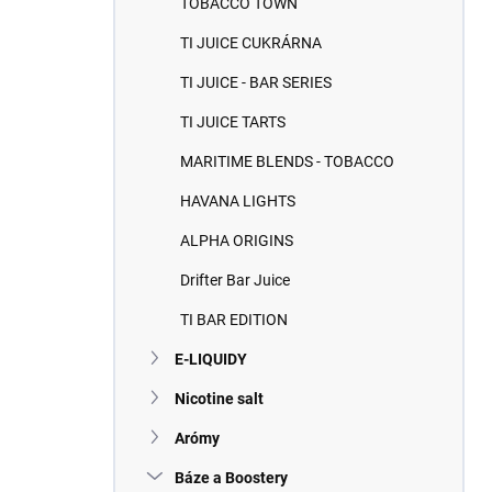
TOBACCO TOWN
e
l
TI JUICE CUKRÁRNA
TI JUICE - BAR SERIES
TI JUICE TARTS
MARITIME BLENDS - TOBACCO
HAVANA LIGHTS
ALPHA ORIGINS
Drifter Bar Juice
TI BAR EDITION
E-LIQUIDY
Nicotine salt
Arómy
Báze a Boostery