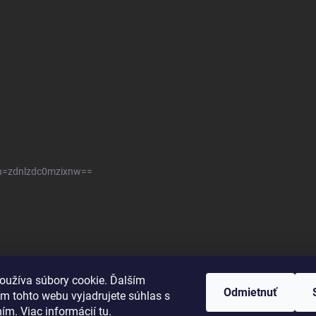
sh=zdnlzdc0mzixnw==
oužíva súbory cookie. Ďalším
Odmietnuť
m tohto webu vyjadrujete súhlas s
ním. Viac informácií
tu
.