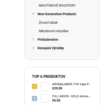
NIKOTINOVÉ BOOSTERY
New Generation Products
Žuvací tabak
Nikotínové vrecúška
Príslušenstvo
Konopné Výrobky
TOP 6 PRODUKTOV
AROMALAMPA THX Vape Pen
1 ml - Zberateľský predmet
€29,90
FULL MOON - GOLD Aroma 10
ml
€6,50