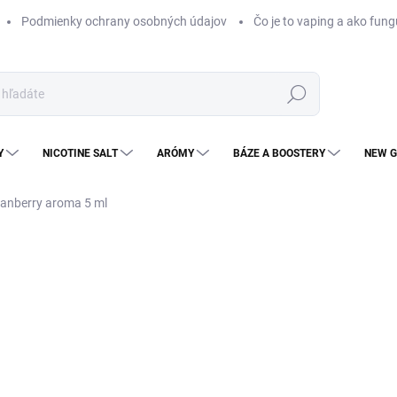
Podmienky ochrany osobných údajov
Čo je to vaping a ako fung
Hľadať
Y
NICOTINE SALT
ARÓMY
BÁZE A BOOSTERY
NEW G
ranberry aroma 5 ml
Neohodnotené
Podrobnosti hodnotenia
NOVINKA
KOLOK
€1
€8,
Jedn
MO