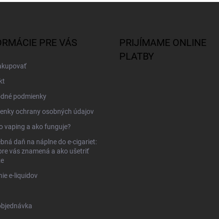
ORMÁCIE PRE VÁS
PRIJÍMAME ONLINE
PLATBY
akupovať
kt
dné podmienky
enky ochrany osobných údajov
to vaping a ako funguje?
bná daň na náplne do e-cigariet:
pre vás znamená a ako ušetriť
ze
ie e-liquidov
objednávka