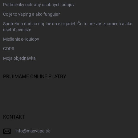
Podmienky ochrany osobných údajov
Čo je to vaping a ako funguje?
Spotrebná daň na náplne do e-cigariet: Čo to pre vás znamená a ako
ušetriť peniaze
Miešanie e-liquidov
GDPR
Moja objednávka
PRIJÍMAME ONLINE PLATBY
KONTAKT
info
@
maxvape.sk