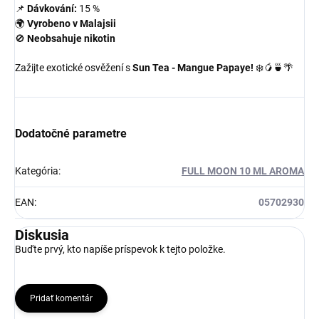
📌
Dávkování:
15 %
🌍
Vyrobeno v Malajsii
🚫
Neobsahuje nikotin
Zažijte exotické osvěžení s
Sun Tea - Mangue Papaye!
❄️🥭🍵🌴
Dodatočné parametre
Kategória
:
FULL MOON 10 ML AROMA
EAN
:
05702930
Diskusia
Buďte prvý, kto napíše príspevok k tejto položke.
Pridať komentár