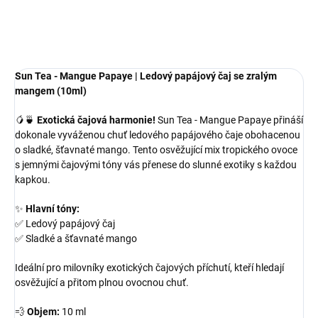
OPÝTAŤ SA
Sun Tea - Mangue Papaye | Ledový papájový čaj se zralým
mangem (10ml)
🥭🍵
Exotická čajová harmonie!
Sun Tea - Mangue Papaye přináší
dokonale vyváženou chuť ledového papájového čaje obohacenou
o sladké, šťavnaté mango. Tento osvěžující mix tropického ovoce
s jemnými čajovými tóny vás přenese do slunné exotiky s každou
kapkou.
✨
Hlavní tóny:
✅ Ledový papájový čaj
✅ Sladké a šťavnaté mango
Ideální pro milovníky exotických čajových příchutí, kteří hledají
osvěžující a přitom plnou ovocnou chuť.
💨
Objem:
10 ml