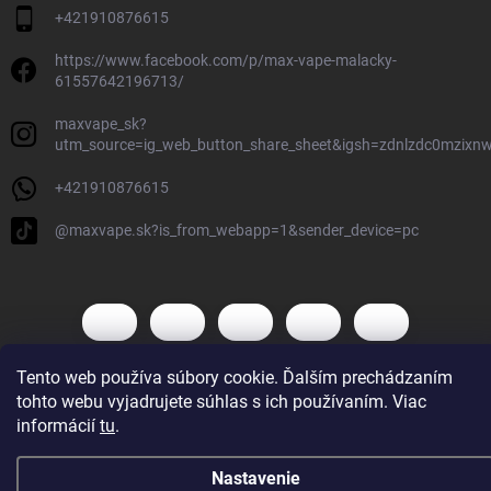
+421910876615
https://www.facebook.com/p/max-vape-malacky-
61557642196713/
maxvape_sk?
utm_source=ig_web_button_share_sheet&igsh=zdnlzdc0mzixn
+421910876615
@maxvape.sk?is_from_webapp=1&sender_device=pc
Tento web používa súbory cookie. Ďalším prechádzaním
tohto webu vyjadrujete súhlas s ich používaním. Viac
Copyright 2026
Max Vape
. Všetky práva vyhradené.
informácií
tu
.
Vytvoril Shoptet
Nastavenie