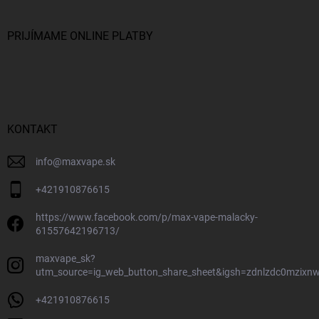
PRIJÍMAME ONLINE PLATBY
KONTAKT
info
@
maxvape.sk
+421910876615
https://www.facebook.com/p/max-vape-malacky-
61557642196713/
maxvape_sk?
utm_source=ig_web_button_share_sheet&igsh=zdnlzdc0mzixn
+421910876615