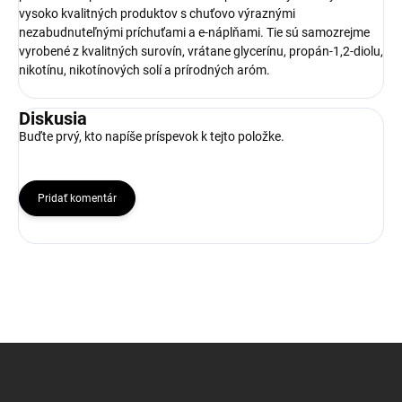
vysoko kvalitných produktov s chuťovo výraznými
nezabudnuteľnými príchuťami a e-náplňami. Tie sú samozrejme
vyrobené z kvalitných surovín, vrátane glycerínu, propán-1,2-diolu,
nikotínu, nikotínových solí a prírodných aróm.
Diskusia
Buďte prvý, kto napíše príspevok k tejto položke.
Pridať komentár
Z
á
p