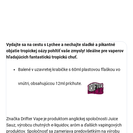
cena:
DETAILNÉ INFORMÁCIE
OPÝTAŤ SA
Vydajte sa na cestu s Lychee a nechajte sladké a pikantné
objatie tropickej oázy pohltiť vaše zmysly! Ideálne pre vaperov
hľadajúcich fantastickú tropickú chuť.
Balené v uzavretej krabičke s 60ml plastovou fľaškou vo
vnútri, obsahujúcou 12ml príchute.
Značka Drifter Vape je produktom anglickej spoločnosti Juice
Sauz, výrobcu chutných e-liquidov, aróm a ďalších vapingových
produktov. Spoločnosť sa zameriava predovšetkým na výrobu