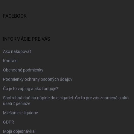
ä
t
i
FACEBOOK
e
INFORMÁCIE PRE VÁS
Ako nakupovať
Kontakt
Obchodné podmienky
Podmienky ochrany osobných údajov
Čo je to vaping a ako funguje?
Spotrebná daň na náplne do e-cigariet: Čo to pre vás znamená a ako
ušetriť peniaze
Miešanie e-liquidov
GDPR
Moja objednávka