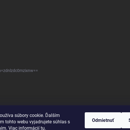
sh=zdnlzdc0mzixnw==
oužíva súbory cookie. Ďalším
Odmietnuť
m tohto webu vyjadrujete súhlas s
ním. Viac informácií
tu
.