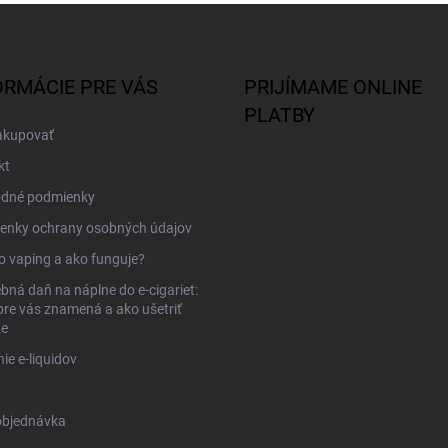
ORMÁCIE PRE VÁS
PRIJÍMAME ONLINE
PLATBY
akupovať
kt
dné podmienky
enky ochrany osobných údajov
to vaping a ako funguje?
bná daň na náplne do e-cigariet:
pre vás znamená a ako ušetriť
ze
ie e-liquidov
objednávka