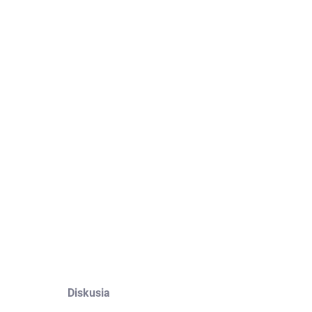
:
ILNÉ INFORMÁCIE
OPÝTAŤ SA
Diskusia