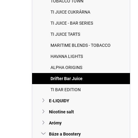
TOBACCO TOWN
e
l
TI JUICE CUKRÁRNA
TI JUICE - BAR SERIES
TI JUICE TARTS
MARITIME BLENDS - TOBACCO
HAVANA LIGHTS
ALPHA ORIGINS
Drifter Bar Juice
TI BAR EDITION
E-LIQUIDY
Nicotine salt
Arómy
Báze a Boostery