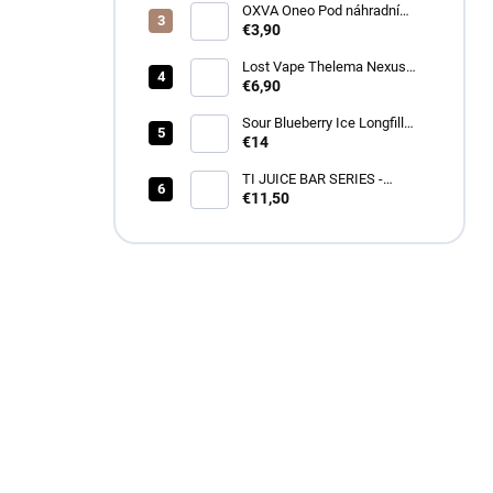
OXVA Oneo Pod náhradní
cartridge
€3,90
Lost Vape Thelema Nexus
náhradná cartridge 2ks
€6,90
Sour Blueberry Ice Longfill
12ml - Drifter
€14
TI JUICE BAR SERIES -
BLACKCURRANT MENTHOL
€11,50
SnV 10ml