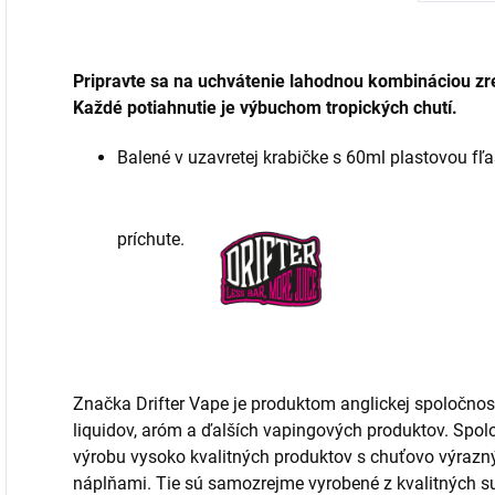
Pripravte sa na uchvátenie lahodnou kombináciou zre
Každé potiahnutie je výbuchom tropických chutí.
Balené v uzavretej krabičke s 60ml plastovou fľ
príchute.
Značka Drifter Vape je produktom anglickej spoločnos
liquidov, aróm a ďalších vapingových produktov. Spo
výrobu vysoko kvalitných produktov s chuťovo výrazn
náplňami. Tie sú samozrejme vyrobené z kvalitných sur