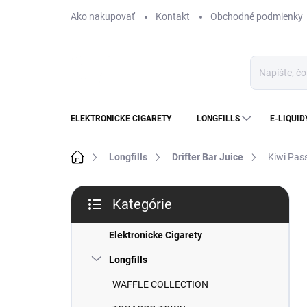
Prejsť
Ako nakupovať
Kontakt
Obchodné podmienky
na
obsah
ELEKTRONICKE CIGARETY
LONGFILLS
E-LIQUID
Domov
Longfills
Drifter Bar Juice
Kiwi Pass
B
Kategórie
o
Preskočiť
č
kategórie
n
Elektronicke Cigarety
ý
Longfills
p
a
WAFFLE COLLECTION
n