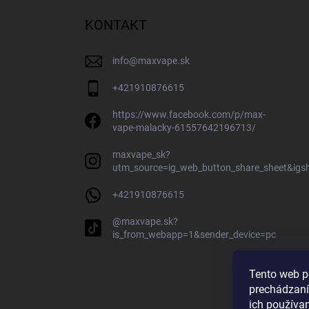
KONTAKT
info
@
maxvape.sk
+421910876615
https://www.facebook.com/p/max-
vape-malacky-61557642196713/
maxvape_sk?
utm_source=ig_web_button_share_sheet&ig
+421910876615
@maxvape.sk?
is_from_webapp=1&sender_device=pc
Tento web p
prechádzaní
ich používa