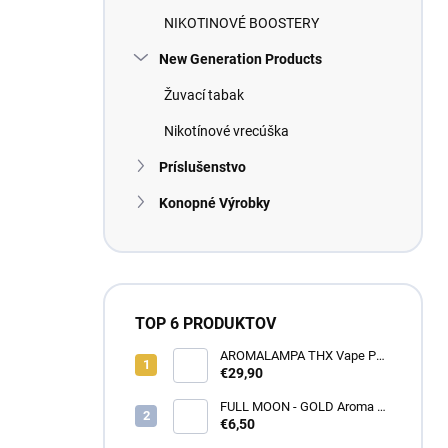
NIKOTINOVÉ BOOSTERY
New Generation Products
Žuvací tabak
Nikotínové vrecúška
Príslušenstvo
Konopné Výrobky
TOP 6 PRODUKTOV
AROMALAMPA THX Vape Pen
1 ml - Zberateľský predmet
€29,90
FULL MOON - GOLD Aroma 10
ml
€6,50