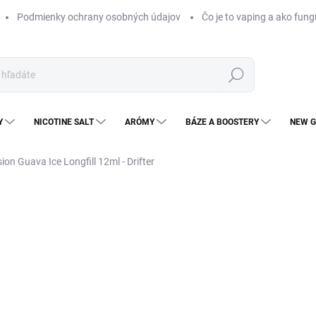
Podmienky ochrany osobných údajov
Čo je to vaping a ako fung
Hľadať
Y
NICOTINE SALT
ARÓMY
BÁZE A BOOSTERY
NEW G
ion Guava Ice Longfill 12ml - Drifter
Neohodnotené
Podrobnosti hodnotenia
ZNAČKA
NOVINKA
KOLOK
€
€11
Jedn
VY