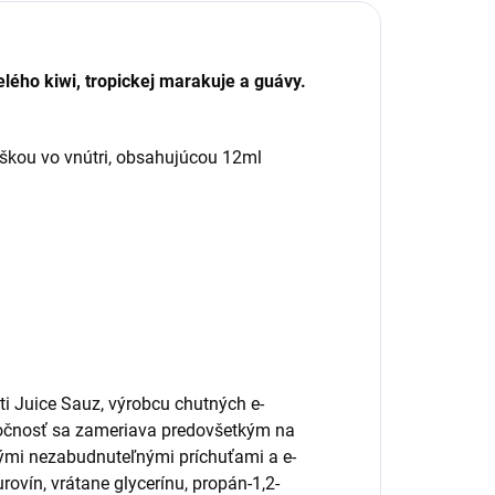
lého kiwi, tropickej marakuje a guávy.
aškou vo vnútri, obsahujúcou 12ml
ti Juice Sauz, výrobcu chutných e-
ločnosť sa zameriava predovšetkým na
ými nezabudnuteľnými príchuťami a e-
ovín, vrátane glycerínu, propán-1,2-