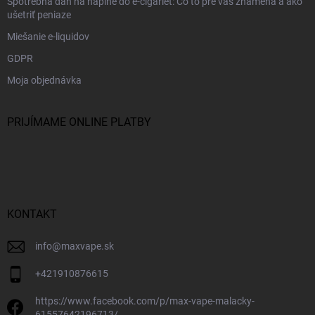
Spotrebná daň na náplne do e-cigariet: Čo to pre vás znamená a ako
ušetriť peniaze
Miešanie e-liquidov
GDPR
Moja objednávka
PRIJÍMAME ONLINE PLATBY
KONTAKT
info
@
maxvape.sk
+421910876615
https://www.facebook.com/p/max-vape-malacky-
61557642196713/