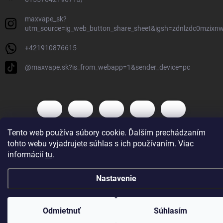
maxvape_sk?
utm_source=ig_web_button_share_sheet&igsh=zdnlzdc0mzixn
+421910876615
@maxvape.sk?is_from_webapp=1&sender_device=pc
Tento web používa súbory cookie. Ďalším prechádzaním
tohto webu vyjadrujete súhlas s ich používaním. Viac
Copyright 2026
Max Vape
. Všetky práva vyhradené.
informácií
tu
.
Vytvoril Shoptet
Nastavenie
Odmietnuť
Súhlasím