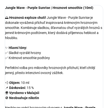
Jungle Wave - Purple Sunrise | Hroznové smoothie (10ml)
🌅
Hroznová exploze chutí!
Jungle Wave - Purple Sunrise je
dokonale vyvážená příchuť inspirovaná krémovým hroznovým
smoothie. Kombinuje sladkou, šťavnatou chuť vyzrálých hroznů s
jemně krémovým podtónem, který dodává příjemnou hebkost a
hloubku.
✨
Hlavní tóny:
✅ Sladké vyzrálé hrozny
✅ Krémové smoothie podtóny
Perfektní volba pro milovníky hroznových příchutí, kteří chtějí
jemný, přesto intenzivní ovocný zážitek.
💨
Objem:
10 ml
📌
Dávkování:
15 %
🌍
Vyrobeno v Malajsii
🚫
Neobsahuje nikotin
Nechte se unést hroznovým sluncem s
Jungle Wave - Purple