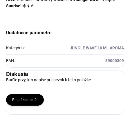
Sunrise!
🍇☀️🥤
Dodatočné parametre
Kategória
:
JUNGLE WAVE 10 ML AROMA
EAN
:
39000309
Diskusia
Buďte prvý, kto napíše príspevok k tejto položke.
Pridať komentár