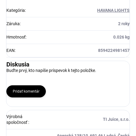
Kategória
:
HAVANA LIGHTS
Záruka
:
2 roky
Hmotnosť
:
0.026 kg
EAN
:
8594224981457
Diskusia
Buďte prvý, kto napíše príspevok k tejto položke.
Pridať komentár
Výrobná
TI Juice, s.r.o.
spoločnosť
:
Anenská 138/10, 691 46 Ladná, Česká