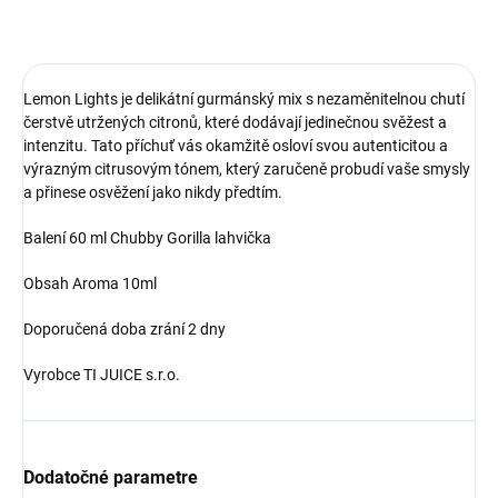
OPÝTAŤ SA
Lemon Lights je delikátní gurmánský mix s nezaměnitelnou chutí
čerstvě utržených citronů, které dodávají jedinečnou svěžest a
intenzitu. Tato příchuť vás okamžitě osloví svou autenticitou a
výrazným citrusovým tónem, který zaručeně probudí vaše smysly
a přinese osvěžení jako nikdy předtím.
Balení 60 ml Chubby Gorilla lahvička
Obsah Aroma 10ml
Doporučená doba zrání 2 dny
Vyrobce TI JUICE s.r.o.
Dodatočné parametre