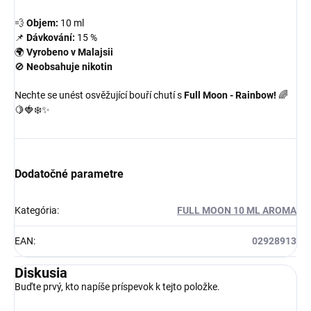
💨
Objem:
10 ml
📌
Dávkování:
15 %
🌍
Vyrobeno v Malajsii
🚫
Neobsahuje nikotin
Nechte se unést osvěžující bouří chutí s
Full Moon - Rainbow!
🌈
🍋🍓❄️✨
Dodatočné parametre
Kategória
:
FULL MOON 10 ML AROMA
EAN
:
02928913
Diskusia
Buďte prvý, kto napíše príspevok k tejto položke.