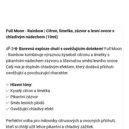
OPÝTAŤ SA
Full Moon - Rainbow | Citron, limetka, zázvor a lesní ovoce s
chladivým nádechem (10ml)
🌈🍋🍓
Barevná exploze chutí s osvěžujícím dotekem!
Full Moon
- Rainbow kombinuje výraznou kyselost citronu a limetky s
pikantním nádechem zázvoru a šťavnatou směsí lesního ovoce.
Celý mix je doplněn chladivým efektem, který dodává příchuti
osvěžující a povzbuzující charakter.
✨
Hlavní tóny:
✅ Kyselý citron a limetka
✅ Pikantní zázvor
✅ Směs lesních plodů
✅ Osvěžující chladivý efekt
Perfektní volba pro milovníky citrusových a ovocných příchutí,
kteří si chtějí užít lehce pikantní a chladivý zážitek.