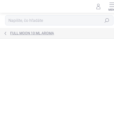
Prejsť
na
obsah
Hľadať
FULL MOON 10 ML AROMA
Neohodnotené
Podrobnosti hodnotenia
KOLOK