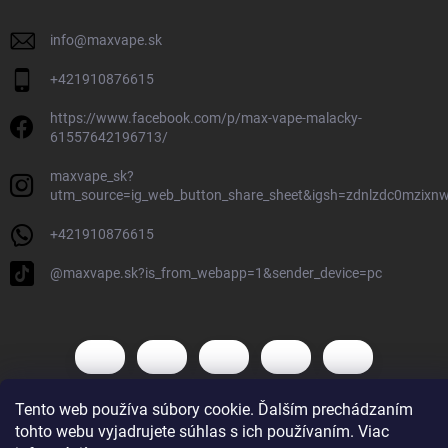
info
@
maxvape.sk
+421910876615
https://www.facebook.com/p/max-vape-malacky-
61557642196713/
maxvape_sk?
utm_source=ig_web_button_share_sheet&igsh=zdnlzdc0mzixn
+421910876615
@maxvape.sk?is_from_webapp=1&sender_device=pc
Tento web používa súbory cookie. Ďalším prechádzaním
tohto webu vyjadrujete súhlas s ich používaním. Viac
Copyright 2026
Max Vape
. Všetky práva vyhradené.