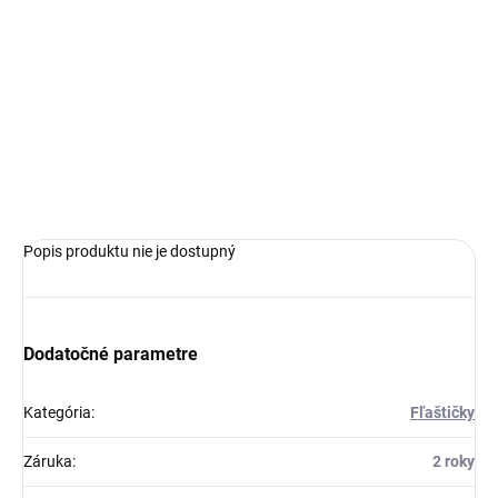
Originální lahvička Chubby Gorilla
Objem 60 ml
Barva čirá
OPÝTAŤ SA
Popis produktu nie je dostupný
Dodatočné parametre
Kategória
:
Fľaštičky
Záruka
:
2 roky