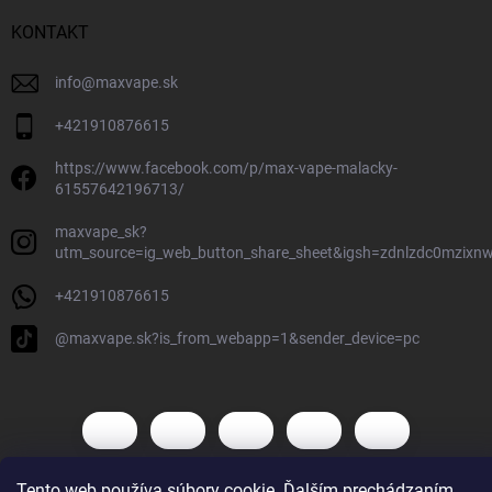
KONTAKT
info
@
maxvape.sk
+421910876615
https://www.facebook.com/p/max-vape-malacky-
61557642196713/
maxvape_sk?
utm_source=ig_web_button_share_sheet&igsh=zdnlzdc0mzixn
+421910876615
@maxvape.sk?is_from_webapp=1&sender_device=pc
Tento web používa súbory cookie. Ďalším prechádzaním