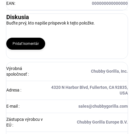
EAN
:
000000000000000
Diskusia
Buďte prvý, kto napíše príspevok k tejto položke.
Pridať komentár
Výrobná
Chubby Gorilla, Inc.
spoločnosť
:
4320 N Harbor Blvd, Fullerton, CA 92835,
Adresa
:
USA
E-mail
:
sales@chubbygorilla.com
Zástupca výrobcu v
Chubby Gorilla Europe B.V.
EÚ
: