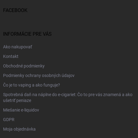
t
i
FACEBOOK
e
INFORMÁCIE PRE VÁS
Ako nakupovať
Kontakt
Obchodné podmienky
Podmienky ochrany osobných údajov
Čo je to vaping a ako funguje?
Spotrebná daň na náplne do e-cigariet: Čo to pre vás znamená a ako
ušetriť peniaze
Miešanie e-liquidov
GDPR
Moja objednávka