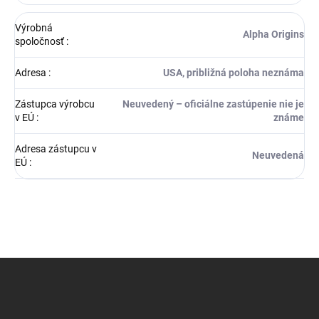
Výrobná
Alpha Origins
spoločnosť
:
Adresa
:
USA, približná poloha neznáma
Zástupca výrobcu
Neuvedený – oficiálne zastúpenie nie je
v EÚ
:
známe
Adresa zástupcu v
Neuvedená
EÚ
:
Z
á
p
ä