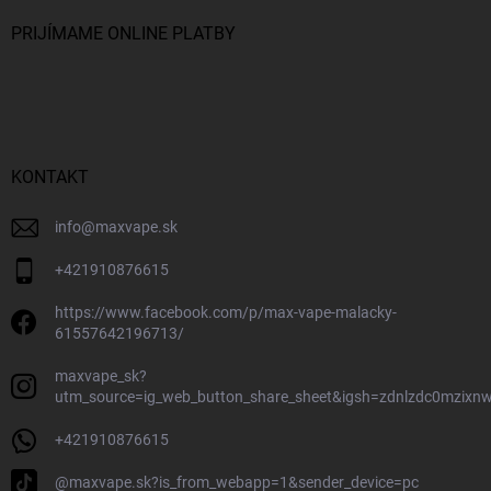
PRIJÍMAME ONLINE PLATBY
KONTAKT
info
@
maxvape.sk
+421910876615
https://www.facebook.com/p/max-vape-malacky-
61557642196713/
maxvape_sk?
utm_source=ig_web_button_share_sheet&igsh=zdnlzdc0mzixn
+421910876615
@maxvape.sk?is_from_webapp=1&sender_device=pc