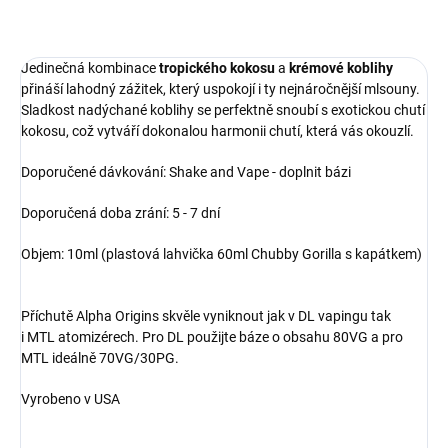
OPÝTAŤ SA
Jedinečná kombinace
tropického kokosu
a
krémové koblihy
přináší lahodný zážitek, který uspokojí i ty nejnáročnější mlsouny.
Sladkost nadýchané koblihy se perfektně snoubí s exotickou chutí
kokosu, což vytváří dokonalou harmonii chutí, která vás okouzlí.
Doporučené dávkování: Shake and Vape - doplnit bázi
Doporučená doba zrání: 5 - 7 dní
Objem: 10ml (plastová lahvička 60ml Chubby Gorilla s kapátkem)
Příchutě Alpha Origins skvěle vyniknout jak v DL vapingu tak
i MTL atomizérech. Pro DL použijte báze o obsahu 80VG a pro
MTL ideálně 70VG/30PG.
Vyrobeno v USA