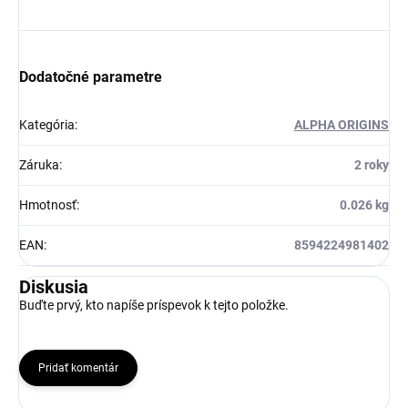
Dodatočné parametre
Kategória
:
ALPHA ORIGINS
Záruka
:
2 roky
Hmotnosť
:
0.026 kg
EAN
:
8594224981402
Diskusia
Buďte prvý, kto napíše príspevok k tejto položke.
Pridať komentár