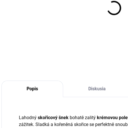
cena
DETA
Popis
Diskusia
Lahodný
skořicový šnek
bohatě zalitý
krémovou pole
zážitek. Sladká a kořeněná skořice se perfektně snoubí