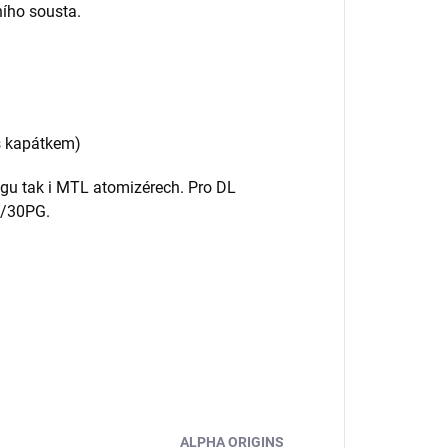
ního sousta.
 s kapátkem)
ngu tak i MTL atomizérech. Pro DL
G/30PG.
ALPHA ORIGINS