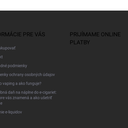
ORMÁCIE PRE VÁS
PRIJÍMAME ONLINE
PLATBY
akupovať
kt
dné podmienky
enky ochrany osobných údajov
to vaping a ako funguje?
bná daň na náplne do e-cigariet:
pre vás znamená a ako ušetriť
ze
ie e-liquidov