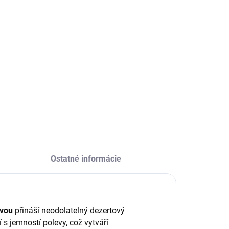
:
ILNÉ INFORMÁCIE
OPÝTAŤ SA
Ostatné informácie
vou
přináší neodolatelný dezertový
 s jemností polevy, což vytváří