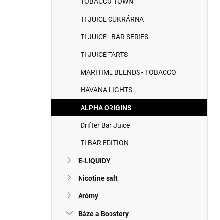
TOBACCO TOWN
e
l
TI JUICE CUKRÁRNA
TI JUICE - BAR SERIES
TI JUICE TARTS
MARITIME BLENDS - TOBACCO
HAVANA LIGHTS
ALPHA ORIGINS
Drifter Bar Juice
TI BAR EDITION
E-LIQUIDY
Nicotine salt
Arómy
Báze a Boostery