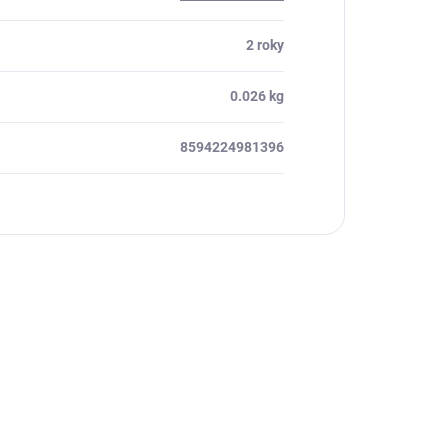
2 roky
0.026 kg
8594224981396