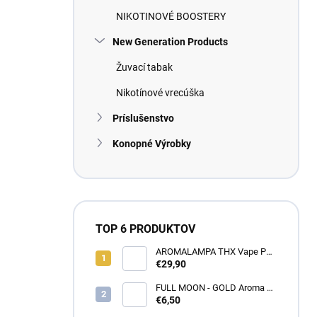
NIKOTINOVÉ BOOSTERY
New Generation Products
Žuvací tabak
Nikotínové vrecúška
Príslušenstvo
Konopné Výrobky
TOP 6 PRODUKTOV
AROMALAMPA THX Vape Pen
1 ml - Zberateľský predmet
€29,90
FULL MOON - GOLD Aroma 10
ml
€6,50