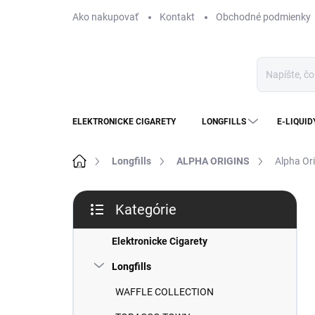
Prejsť
Ako nakupovať
Kontakt
Obchodné podmienky
na
obsah
ELEKTRONICKE CIGARETY
LONGFILLS
E-LIQUID
Domov
Longfills
ALPHA ORIGINS
Alpha Or
B
Kategórie
o
Preskočiť
č
kategórie
n
Elektronicke Cigarety
ý
Longfills
p
a
WAFFLE COLLECTION
n