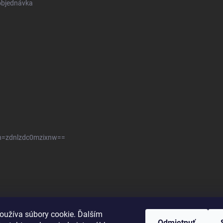
objednávka
sh=zdnlzdc0mzixnw==
oužíva súbory cookie. Ďalším
Odmietnuť