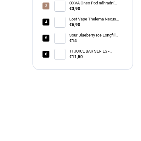
OXVA Oneo Pod náhradní
cartridge
€3,90
Lost Vape Thelema Nexus
náhradná cartridge 2ks
€6,90
Sour Blueberry Ice Longfill
12ml - Drifter
€14
TI JUICE BAR SERIES -
BLACKCURRANT MENTHOL
€11,50
SnV 10ml