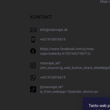
Moja 
KONTAKT
info
@
maxvape.sk
+421910876615
https://www.facebook.com/p/max-
vape-malacky-61557642196713/
maxvape_sk?
utm_source=ig_web_button_share_sheet&ig
+421910876615
@maxvape.sk?
is_from_webapp=1&sender_device=pc
Tento web p