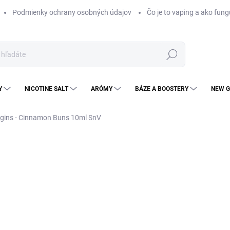
Podmienky ochrany osobných údajov
Čo je to vaping a ako fung
Hľadať
Y
NICOTINE SALT
ARÓMY
BÁZE A BOOSTERY
NEW G
igins - Cinnamon Buns 10ml SnV
Neohodnotené
Podrobnosti hodnotenia
ZNAČKA
KOLOK
€1
€9,
Jedn
MO